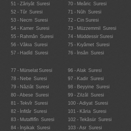
51 - Zâriyât Suresi
70 - Meâric Suresi
52 - Tûr Suresi
71 - Nûh Suresi
53 - Necm Suresi
72 - Cin Suresi
54 - Kamer Suresi
73 - Müzzemmil Suresi
55 - Rahmân Suresi
74 - Müddessir Suresi
56 - Vâkıa Suresi
75 - Kıyâmet Suresi
57 - Hadîd Suresi
76 - İnsân Suresi
77 - Mürselat Suresi
96 - Alak Suresi
78 - Nebe Suresi
97 - Kadir Suresi
79 - Nâziât Suresi
98 - Beyyine Suresi
80 - Abese Suresi
99 - Zilzâl Suresi
81 - Tekvîr Suresi
100 - Adiyat Suresi
82 - İnfitâr Suresi
101 - Kâria Suresi
83 - Mutaffifîn Suresi
102 - Tekâsür Suresi
84 - İnşikak Suresi
103 - Asr Suresi