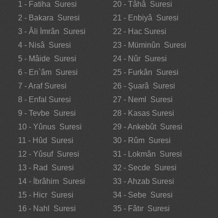
1 - Fatiha Suresi
20 - Tâhâ Suresi
2 - Bakara Suresi
21 - Enbiyâ Suresi
3 - Âli İmrân Suresi
22 - Hac Suresi
4 - Nisâ Suresi
23 - Müminûn Suresi
5 - Mâide Suresi
24 - Nûr Suresi
6 - En`âm Suresi
25 - Furkân Suresi
7 - Araf Suresi
26 - Şuarâ Suresi
8 - Enfal Suresi
27 - Neml Suresi
9 - Tevbe Suresi
28 - Kasas Suresi
10 - Yûnus Suresi
29 - Ankebût Suresi
11 - Hûd Suresi
30 - Rûm Suresi
12 - Yûsuf Suresi
31 - Lokmân Suresi
13 - Rad Suresi
32 - Secde Suresi
14 - İbrâhim Suresi
33 - Ahzab Suresi
15 - Hicr Suresi
34 - Sebe Suresi
16 - Nahl Suresi
35 - Fâtır Suresi