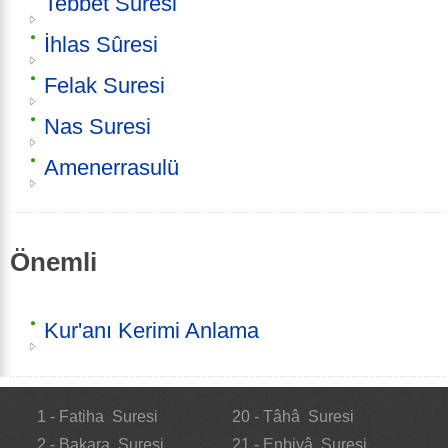
Tebbet Suresi
İhlas Sûresi
Felak Suresi
Nas Suresi
Amenerrasulü
Önemli
Kur'anı Kerimi Anlama
1 - Fatiha Suresi
20 - Tâhâ Suresi
2 - Bakara Suresi
21 - Enbiyâ Suresi