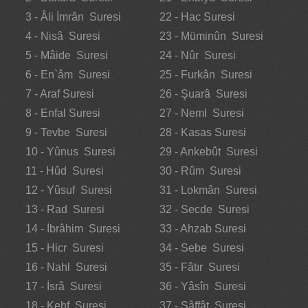
3 - Âli İmrân Suresi
22 - Hac Suresi
4 - Nisâ Suresi
23 - Müminûn Suresi
5 - Mâide Suresi
24 - Nûr Suresi
6 - En`âm Suresi
25 - Furkân Suresi
7 - Araf Suresi
26 - Şuarâ Suresi
8 - Enfal Suresi
27 - Neml Suresi
9 - Tevbe Suresi
28 - Kasas Suresi
10 - Yûnus Suresi
29 - Ankebût Suresi
11 - Hûd Suresi
30 - Rûm Suresi
12 - Yûsuf Suresi
31 - Lokmân Suresi
13 - Rad Suresi
32 - Secde Suresi
14 - İbrâhim Suresi
33 - Ahzab Suresi
15 - Hicr Suresi
34 - Sebe Suresi
16 - Nahl Suresi
35 - Fâtır Suresi
17 - İsrâ Suresi
36 - Yâsîn Suresi
18 - Kehf Suresi
37 - Sâffât Suresi