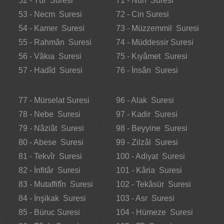
52 - Tûr Suresi
71 - Nûh Suresi
53 - Necm Suresi
72 - Cin Suresi
54 - Kamer Suresi
73 - Müzzemmil Suresi
55 - Rahmân Suresi
74 - Müddessir Suresi
56 - Vâkıa Suresi
75 - Kıyâmet Suresi
57 - Hadîd Suresi
76 - İnsân Suresi
77 - Mürselat Suresi
96 - Alak Suresi
78 - Nebe Suresi
97 - Kadir Suresi
79 - Nâziât Suresi
98 - Beyyine Suresi
80 - Abese Suresi
99 - Zilzâl Suresi
81 - Tekvîr Suresi
100 - Adiyat Suresi
82 - İnfitâr Suresi
101 - Kâria Suresi
83 - Mutaffifîn Suresi
102 - Tekâsür Suresi
84 - İnşikak Suresi
103 - Asr Suresi
85 - Büruc Suresi
104 - Hümeze Suresi