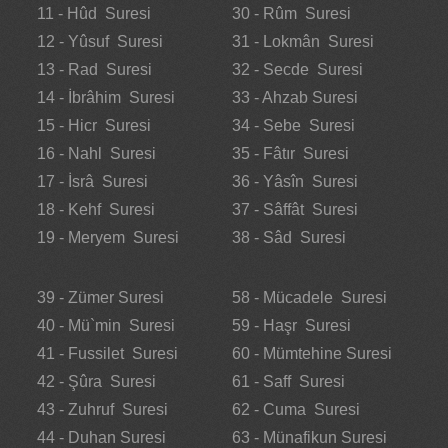
11 - Hûd Suresi
30 - Rûm Suresi
12 - Yûsuf Suresi
31 - Lokmân Suresi
13 - Rad Suresi
32 - Secde Suresi
14 - İbrâhim Suresi
33 - Ahzab Suresi
15 - Hicr Suresi
34 - Sebe Suresi
16 - Nahl Suresi
35 - Fâtır Suresi
17 - İsrâ Suresi
36 - Yâsîn Suresi
18 - Kehf Suresi
37 - Sâffât Suresi
19 - Meryem Suresi
38 - Sâd Suresi
39 - Zümer Suresi
58 - Mücadele Suresi
40 - Mü`min Suresi
59 - Haşr Suresi
41 - Fussilet Suresi
60 - Mümtehine Suresi
42 - Şûra Suresi
61 - Saff Suresi
43 - Zuhruf Suresi
62 - Cuma Suresi
44 - Duhan Suresi
63 - Münafikun Suresi