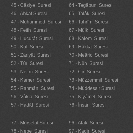
45 - Câsiye Suresi
64 - Tegâbun Suresi
46 - Ahkaf Suresi
65 - Talâk Suresi
47 - Muhammed Suresi
66 - Tahrîm Suresi
48 - Fetih Suresi
67 - Mülk Suresi
49 - Hucurât Suresi
68 - Kalem Suresi
50 - Kaf Suresi
69 - Hâkka Suresi
51 - Zâriyât Suresi
70 - Meâric Suresi
52 - Tûr Suresi
71 - Nûh Suresi
53 - Necm Suresi
72 - Cin Suresi
54 - Kamer Suresi
73 - Müzzemmil Suresi
55 - Rahmân Suresi
74 - Müddessir Suresi
56 - Vâkıa Suresi
75 - Kıyâmet Suresi
57 - Hadîd Suresi
76 - İnsân Suresi
77 - Mürselat Suresi
96 - Alak Suresi
78 - Nebe Suresi
97 - Kadir Suresi