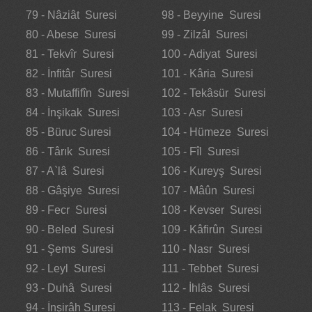
79 - Nâziât Suresi
98 - Beyyine Suresi
80 - Abese Suresi
99 - Zilzâl Suresi
81 - Tekvîr Suresi
100 - Adiyat Suresi
82 - İnfitâr Suresi
101 - Kâria Suresi
83 - Mutaffifîn Suresi
102 - Tekâsür Suresi
84 - İnşikak Suresi
103 - Asr Suresi
85 - Büruc Suresi
104 - Hümeze Suresi
86 - Târık Suresi
105 - Fîl Suresi
87 - A`lâ Suresi
106 - Kureyş Suresi
88 - Gâşiye Suresi
107 - Mâûn Suresi
89 - Fecr Suresi
108 - Kevser Suresi
90 - Beled Suresi
109 - Kâfirûn Suresi
91 - Şems Suresi
110 - Nasr Suresi
92 - Leyl Suresi
111 - Tebbet Suresi
93 - Duhâ Suresi
112 - İhlâs Suresi
94 - İnşirâh Suresi
113 - Felak Suresi