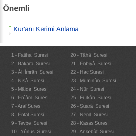
Önemli
Kur'anı Kerimi Anlama
1 - Fatiha Suresi
20 - Tâhâ Suresi
2 - Bakara Suresi
21 - Enbiyâ Suresi
3 - Âli İmrân Suresi
22 - Hac Suresi
4 - Nisâ Suresi
23 - Müminûn Suresi
5 - Mâide Suresi
24 - Nûr Suresi
6 - En`âm Suresi
25 - Furkân Suresi
7 - Araf Suresi
26 - Şuarâ Suresi
8 - Enfal Suresi
27 - Neml Suresi
9 - Tevbe Suresi
28 - Kasas Suresi
10 - Yûnus Suresi
29 - Ankebût Suresi