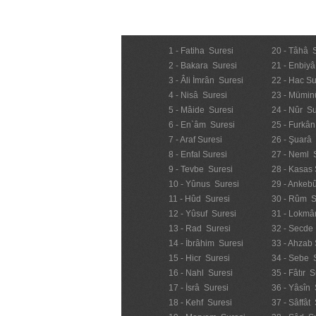
1 - Fatiha Suresi
20 - Tâhâ 
2 - Bakara Suresi
21 - Enbiyâ
3 - Âli İmrân Suresi
22 - Hac Su
4 - Nisâ Suresi
23 - Mümin
5 - Mâide Suresi
24 - Nûr Su
6 - En`âm Suresi
25 - Furkân
7 - Araf Suresi
26 - Şuarâ
8 - Enfal Suresi
27 - Neml 
9 - Tevbe Suresi
28 - Kasas 
10 - Yûnus Suresi
29 - Ankebû
11 - Hûd Suresi
30 - Rûm S
12 - Yûsuf Suresi
31 - Lokmâ
13 - Rad Suresi
32 - Secde
14 - İbrâhim Suresi
33 - Ahzab 
15 - Hicr Suresi
34 - Sebe 
16 - Nahl Suresi
35 - Fâtır S
17 - İsrâ Suresi
36 - Yâsîn 
18 - Kehf Suresi
37 - Sâffât