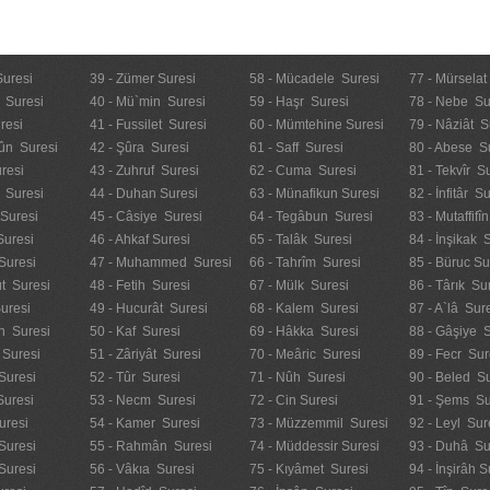
Suresi
39 - Zümer Suresi
58 - Mücadele Suresi
77 - Mürselat
 Suresi
40 - Mü`min Suresi
59 - Haşr Suresi
78 - Nebe Su
resi
41 - Fussilet Suresi
60 - Mümtehine Suresi
79 - Nâziât S
ûn Suresi
42 - Şûra Suresi
61 - Saff Suresi
80 - Abese S
resi
43 - Zuhruf Suresi
62 - Cuma Suresi
81 - Tekvîr S
 Suresi
44 - Duhan Suresi
63 - Münafikun Suresi
82 - İnfitâr S
 Suresi
45 - Câsiye Suresi
64 - Tegâbun Suresi
83 - Mutaffifî
Suresi
46 - Ahkaf Suresi
65 - Talâk Suresi
84 - İnşikak 
Suresi
47 - Muhammed Suresi
66 - Tahrîm Suresi
85 - Büruc Su
t Suresi
48 - Fetih Suresi
67 - Mülk Suresi
86 - Târık Su
uresi
49 - Hucurât Suresi
68 - Kalem Suresi
87 - A`lâ Sur
n Suresi
50 - Kaf Suresi
69 - Hâkka Suresi
88 - Gâşiye 
 Suresi
51 - Zâriyât Suresi
70 - Meâric Suresi
89 - Fecr Sur
Suresi
52 - Tûr Suresi
71 - Nûh Suresi
90 - Beled Su
Suresi
53 - Necm Suresi
72 - Cin Suresi
91 - Şems Su
uresi
54 - Kamer Suresi
73 - Müzzemmil Suresi
92 - Leyl Sur
Suresi
55 - Rahmân Suresi
74 - Müddessir Suresi
93 - Duhâ Su
 Suresi
56 - Vâkıa Suresi
75 - Kıyâmet Suresi
94 - İnşirâh S