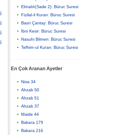
Elmalılı(Sade 2): Büruc Suresi
i
Fizilal-il Kuran: Büruc Suresi
i
Basri Çantay: Büruc Suresi
i
İbni Kesir: Büruc Suresi
Nasuhi Bilmen: Büruc Suresi
i
Tefhim-ul Kuran: Büruc Suresi
En Çok Aranan Ayetler
Nisa 34
Ahzab 50
Ahzab 51
Ahzab 37
Maide 44
Bakara 179
Bakara 216