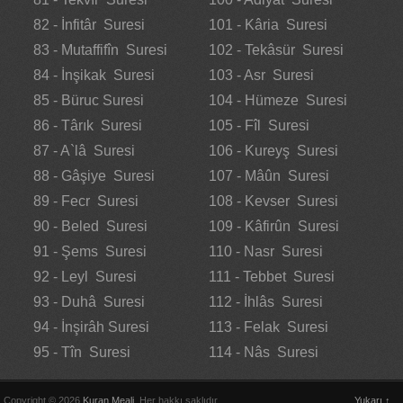
82 - İnfitâr Suresi
101 - Kâria Suresi
83 - Mutaffifîn Suresi
102 - Tekâsür Suresi
84 - İnşikak Suresi
103 - Asr Suresi
85 - Büruc Suresi
104 - Hümeze Suresi
86 - Târık Suresi
105 - Fîl Suresi
87 - A`lâ Suresi
106 - Kureyş Suresi
88 - Gâşiye Suresi
107 - Mâûn Suresi
89 - Fecr Suresi
108 - Kevser Suresi
90 - Beled Suresi
109 - Kâfirûn Suresi
91 - Şems Suresi
110 - Nasr Suresi
92 - Leyl Suresi
111 - Tebbet Suresi
93 - Duhâ Suresi
112 - İhlâs Suresi
94 - İnşirâh Suresi
113 - Felak Suresi
95 - Tîn Suresi
114 - Nâs Suresi
Copyright © 2026
Kuran Meali
. Her hakkı saklıdır.
Yukarı ↑