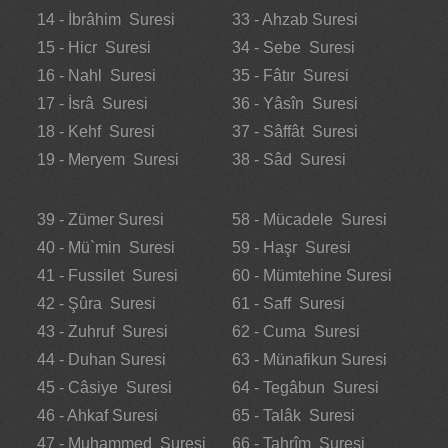
14 - İbrâhim Suresi
33 - Ahzab Suresi
15 - Hicr Suresi
34 - Sebe Suresi
16 - Nahl Suresi
35 - Fâtır Suresi
17 - İsrâ Suresi
36 - Yâsîn Suresi
18 - Kehf Suresi
37 - Sâffât Suresi
19 - Meryem Suresi
38 - Sâd Suresi
39 - Zümer Suresi
58 - Mücadele Suresi
40 - Mü`min Suresi
59 - Haşr Suresi
41 - Fussilet Suresi
60 - Mümtehine Suresi
42 - Şûra Suresi
61 - Saff Suresi
43 - Zuhruf Suresi
62 - Cuma Suresi
44 - Duhan Suresi
63 - Münafikun Suresi
45 - Câsiye Suresi
64 - Tegâbun Suresi
46 - Ahkaf Suresi
65 - Talâk Suresi
47 - Muhammed Suresi
66 - Tahrîm Suresi