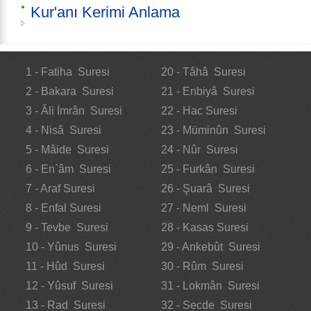
Kur'anı Kerimi Anlama
1 - Fatiha Suresi
20 - Tâhâ Suresi
2 - Bakara Suresi
21 - Enbiyâ Suresi
3 - Âli İmrân Suresi
22 - Hac Suresi
4 - Nisâ Suresi
23 - Müminûn Suresi
5 - Mâide Suresi
24 - Nûr Suresi
6 - En`âm Suresi
25 - Furkân Suresi
7 - Araf Suresi
26 - Şuarâ Suresi
8 - Enfal Suresi
27 - Neml Suresi
9 - Tevbe Suresi
28 - Kasas Suresi
10 - Yûnus Suresi
29 - Ankebût Suresi
11 - Hûd Suresi
30 - Rûm Suresi
12 - Yûsuf Suresi
31 - Lokmân Suresi
13 - Rad Suresi
32 - Secde Suresi