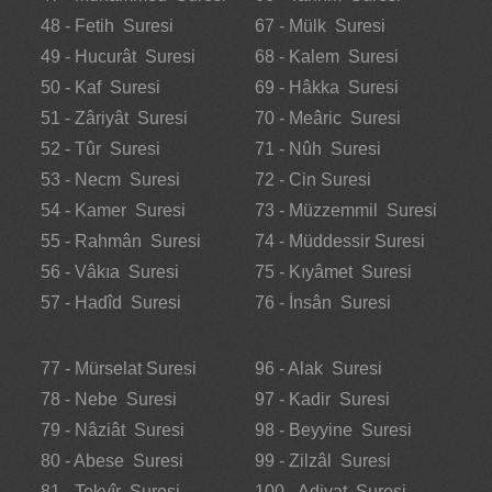
48 - Fetih Suresi
67 - Mülk Suresi
49 - Hucurât Suresi
68 - Kalem Suresi
50 - Kaf Suresi
69 - Hâkka Suresi
51 - Zâriyât Suresi
70 - Meâric Suresi
52 - Tûr Suresi
71 - Nûh Suresi
53 - Necm Suresi
72 - Cin Suresi
54 - Kamer Suresi
73 - Müzzemmil Suresi
55 - Rahmân Suresi
74 - Müddessir Suresi
56 - Vâkıa Suresi
75 - Kıyâmet Suresi
57 - Hadîd Suresi
76 - İnsân Suresi
77 - Mürselat Suresi
96 - Alak Suresi
78 - Nebe Suresi
97 - Kadir Suresi
79 - Nâziât Suresi
98 - Beyyine Suresi
80 - Abese Suresi
99 - Zilzâl Suresi
81 - Tekvîr Suresi
100 - Adiyat Suresi