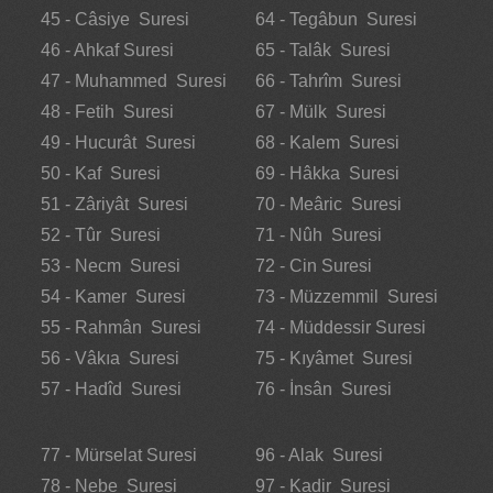
45 - Câsiye Suresi
64 - Tegâbun Suresi
46 - Ahkaf Suresi
65 - Talâk Suresi
47 - Muhammed Suresi
66 - Tahrîm Suresi
48 - Fetih Suresi
67 - Mülk Suresi
49 - Hucurât Suresi
68 - Kalem Suresi
50 - Kaf Suresi
69 - Hâkka Suresi
51 - Zâriyât Suresi
70 - Meâric Suresi
52 - Tûr Suresi
71 - Nûh Suresi
53 - Necm Suresi
72 - Cin Suresi
54 - Kamer Suresi
73 - Müzzemmil Suresi
55 - Rahmân Suresi
74 - Müddessir Suresi
56 - Vâkıa Suresi
75 - Kıyâmet Suresi
57 - Hadîd Suresi
76 - İnsân Suresi
77 - Mürselat Suresi
96 - Alak Suresi
78 - Nebe Suresi
97 - Kadir Suresi