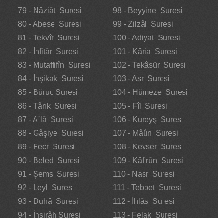
79 - Nâziât Suresi
98 - Beyyine Suresi
80 - Abese Suresi
99 - Zilzâl Suresi
81 - Tekvîr Suresi
100 - Adiyat Suresi
82 - İnfitâr Suresi
101 - Kâria Suresi
83 - Mutaffifîn Suresi
102 - Tekâsür Suresi
84 - İnşikak Suresi
103 - Asr Suresi
85 - Büruc Suresi
104 - Hümeze Suresi
86 - Târık Suresi
105 - Fîl Suresi
87 - A`lâ Suresi
106 - Kureyş Suresi
88 - Gâşiye Suresi
107 - Mâûn Suresi
89 - Fecr Suresi
108 - Kevser Suresi
90 - Beled Suresi
109 - Kâfirûn Suresi
91 - Şems Suresi
110 - Nasr Suresi
92 - Leyl Suresi
111 - Tebbet Suresi
93 - Duhâ Suresi
112 - İhlâs Suresi
94 - İnşirâh Suresi
113 - Felak Suresi