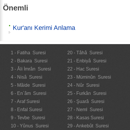
Önemli
Kur'anı Kerimi Anlama
1 - Fatiha Suresi
20 - Tâhâ Suresi
2 - Bakara Suresi
21 - Enbiyâ Suresi
3 - Âli İmrân Suresi
22 - Hac Suresi
4 - Nisâ Suresi
23 - Müminûn Suresi
5 - Mâide Suresi
24 - Nûr Suresi
6 - En`âm Suresi
25 - Furkân Suresi
7 - Araf Suresi
26 - Şuarâ Suresi
8 - Enfal Suresi
27 - Neml Suresi
9 - Tevbe Suresi
28 - Kasas Suresi
10 - Yûnus Suresi
29 - Ankebût Suresi