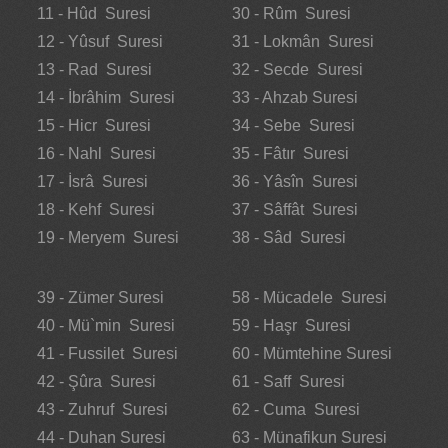
11 - Hûd Suresi
30 - Rûm Suresi
12 - Yûsuf Suresi
31 - Lokmân Suresi
13 - Rad Suresi
32 - Secde Suresi
14 - İbrâhim Suresi
33 - Ahzab Suresi
15 - Hicr Suresi
34 - Sebe Suresi
16 - Nahl Suresi
35 - Fâtır Suresi
17 - İsrâ Suresi
36 - Yâsîn Suresi
18 - Kehf Suresi
37 - Sâffât Suresi
19 - Meryem Suresi
38 - Sâd Suresi
39 - Zümer Suresi
58 - Mücadele Suresi
40 - Mü`min Suresi
59 - Haşr Suresi
41 - Fussilet Suresi
60 - Mümtehine Suresi
42 - Şûra Suresi
61 - Saff Suresi
43 - Zuhruf Suresi
62 - Cuma Suresi
44 - Duhan Suresi
63 - Münafikun Suresi