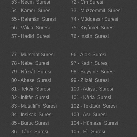
53 - Necm Suresi
72 - Cin Suresi
54 - Kamer Suresi
73 - Müzzemmil Suresi
55 - Rahmân Suresi
74 - Müddessir Suresi
56 - Vâkıa Suresi
75 - Kıyâmet Suresi
57 - Hadîd Suresi
76 - İnsân Suresi
77 - Mürselat Suresi
96 - Alak Suresi
78 - Nebe Suresi
97 - Kadir Suresi
79 - Nâziât Suresi
98 - Beyyine Suresi
80 - Abese Suresi
99 - Zilzâl Suresi
81 - Tekvîr Suresi
100 - Adiyat Suresi
82 - İnfitâr Suresi
101 - Kâria Suresi
83 - Mutaffifîn Suresi
102 - Tekâsür Suresi
84 - İnşikak Suresi
103 - Asr Suresi
85 - Büruc Suresi
104 - Hümeze Suresi
86 - Târık Suresi
105 - Fîl Suresi