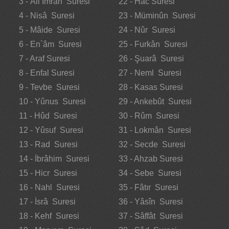
3 - Âli İmrân Suresi
22 - Hac Suresi
4 - Nisâ Suresi
23 - Müminûn Suresi
5 - Mâide Suresi
24 - Nûr Suresi
6 - En`âm Suresi
25 - Furkân Suresi
7 - Araf Suresi
26 - Şuarâ Suresi
8 - Enfal Suresi
27 - Neml Suresi
9 - Tevbe Suresi
28 - Kasas Suresi
10 - Yûnus Suresi
29 - Ankebût Suresi
11 - Hûd Suresi
30 - Rûm Suresi
12 - Yûsuf Suresi
31 - Lokmân Suresi
13 - Rad Suresi
32 - Secde Suresi
14 - İbrâhim Suresi
33 - Ahzab Suresi
15 - Hicr Suresi
34 - Sebe Suresi
16 - Nahl Suresi
35 - Fâtır Suresi
17 - İsrâ Suresi
36 - Yâsîn Suresi
18 - Kehf Suresi
37 - Sâffât Suresi