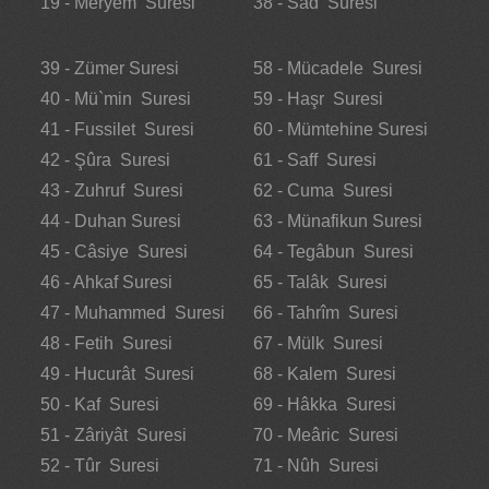
19 - Meryem Suresi
38 - Sâd Suresi
39 - Zümer Suresi
58 - Mücadele Suresi
40 - Mü`min Suresi
59 - Haşr Suresi
41 - Fussilet Suresi
60 - Mümtehine Suresi
42 - Şûra Suresi
61 - Saff Suresi
43 - Zuhruf Suresi
62 - Cuma Suresi
44 - Duhan Suresi
63 - Münafikun Suresi
45 - Câsiye Suresi
64 - Tegâbun Suresi
46 - Ahkaf Suresi
65 - Talâk Suresi
47 - Muhammed Suresi
66 - Tahrîm Suresi
48 - Fetih Suresi
67 - Mülk Suresi
49 - Hucurât Suresi
68 - Kalem Suresi
50 - Kaf Suresi
69 - Hâkka Suresi
51 - Zâriyât Suresi
70 - Meâric Suresi
52 - Tûr Suresi
71 - Nûh Suresi