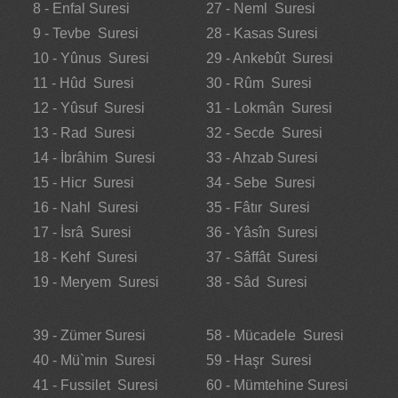
8 - Enfal Suresi
27 - Neml Suresi
9 - Tevbe Suresi
28 - Kasas Suresi
10 - Yûnus Suresi
29 - Ankebût Suresi
11 - Hûd Suresi
30 - Rûm Suresi
12 - Yûsuf Suresi
31 - Lokmân Suresi
13 - Rad Suresi
32 - Secde Suresi
14 - İbrâhim Suresi
33 - Ahzab Suresi
15 - Hicr Suresi
34 - Sebe Suresi
16 - Nahl Suresi
35 - Fâtır Suresi
17 - İsrâ Suresi
36 - Yâsîn Suresi
18 - Kehf Suresi
37 - Sâffât Suresi
19 - Meryem Suresi
38 - Sâd Suresi
39 - Zümer Suresi
58 - Mücadele Suresi
40 - Mü`min Suresi
59 - Haşr Suresi
41 - Fussilet Suresi
60 - Mümtehine Suresi