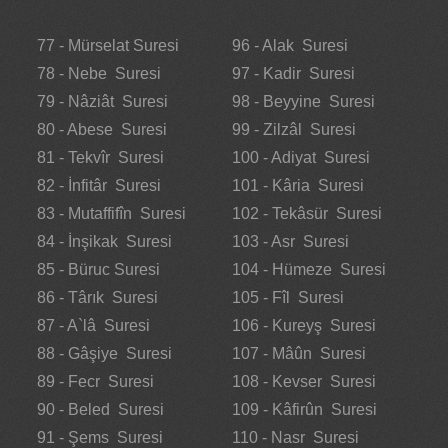
77 - Mürselat Suresi
96 - Alak Suresi
78 - Nebe Suresi
97 - Kadir Suresi
79 - Nâziât Suresi
98 - Beyyine Suresi
80 - Abese Suresi
99 - Zilzâl Suresi
81 - Tekvîr Suresi
100 - Adiyat Suresi
82 - İnfitâr Suresi
101 - Kâria Suresi
83 - Mutaffifîn Suresi
102 - Tekâsür Suresi
84 - İnşikak Suresi
103 - Asr Suresi
85 - Büruc Suresi
104 - Hümeze Suresi
86 - Târık Suresi
105 - Fîl Suresi
87 - A`lâ Suresi
106 - Kureyş Suresi
88 - Gâşiye Suresi
107 - Mâûn Suresi
89 - Fecr Suresi
108 - Kevser Suresi
90 - Beled Suresi
109 - Kâfirûn Suresi
91 - Şems Suresi
110 - Nasr Suresi