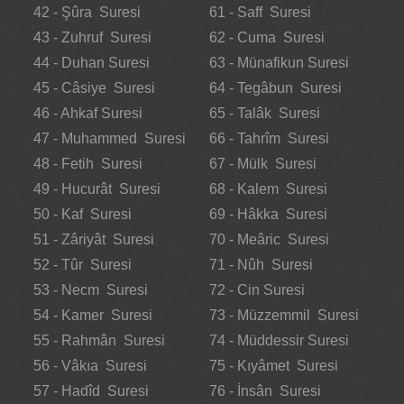
42 - Şûra Suresi
61 - Saff Suresi
43 - Zuhruf Suresi
62 - Cuma Suresi
44 - Duhan Suresi
63 - Münafikun Suresi
45 - Câsiye Suresi
64 - Tegâbun Suresi
46 - Ahkaf Suresi
65 - Talâk Suresi
47 - Muhammed Suresi
66 - Tahrîm Suresi
48 - Fetih Suresi
67 - Mülk Suresi
49 - Hucurât Suresi
68 - Kalem Suresi
50 - Kaf Suresi
69 - Hâkka Suresi
51 - Zâriyât Suresi
70 - Meâric Suresi
52 - Tûr Suresi
71 - Nûh Suresi
53 - Necm Suresi
72 - Cin Suresi
54 - Kamer Suresi
73 - Müzzemmil Suresi
55 - Rahmân Suresi
74 - Müddessir Suresi
56 - Vâkıa Suresi
75 - Kıyâmet Suresi
57 - Hadîd Suresi
76 - İnsân Suresi