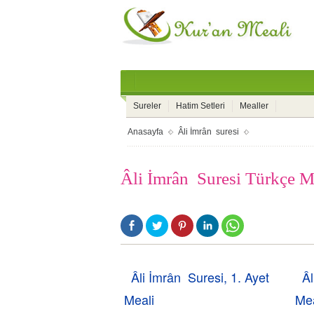
Sureler
Hatim Setleri
Mealler
Anasayfa
Âli İmrân suresi
Âli İmrân Suresi Türkçe M
Âli İmrân Suresi, 1. Ayet
Âl
Meali
Mea