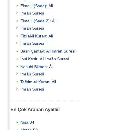
Elmalılı(Sade): Âli
İmrân Suresi
Elmalılı(Sade 2): Âli
İmrân Suresi
Fizilal-il Kuran: Âli
İmrân Suresi
Basri Çantay: Âli İmrân Suresi
İbni Kesir: Âli İmrân Suresi
Nasuhi Bilmen: Âli
İmrân Suresi
Tefhim-ul Kuran: Âli
İmrân Suresi
En Çok Aranan Ayetler
Nisa 34
Ahzab 50