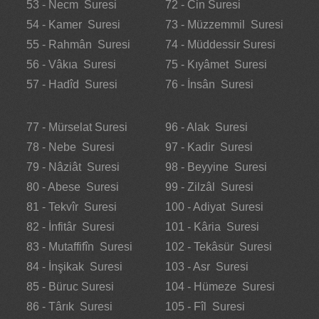
53 - Necm Suresi
72 - Cin Suresi
54 - Kamer Suresi
73 - Müzzemmil Suresi
55 - Rahmân Suresi
74 - Müddessir Suresi
56 - Vâkıa Suresi
75 - Kıyâmet Suresi
57 - Hadîd Suresi
76 - İnsân Suresi
77 - Mürselat Suresi
96 - Alak Suresi
78 - Nebe Suresi
97 - Kadir Suresi
79 - Nâziât Suresi
98 - Beyyine Suresi
80 - Abese Suresi
99 - Zilzâl Suresi
81 - Tekvîr Suresi
100 - Adiyat Suresi
82 - İnfitâr Suresi
101 - Kâria Suresi
83 - Mutaffifîn Suresi
102 - Tekâsür Suresi
84 - İnşikak Suresi
103 - Asr Suresi
85 - Büruc Suresi
104 - Hümeze Suresi
86 - Târık Suresi
105 - Fîl Suresi