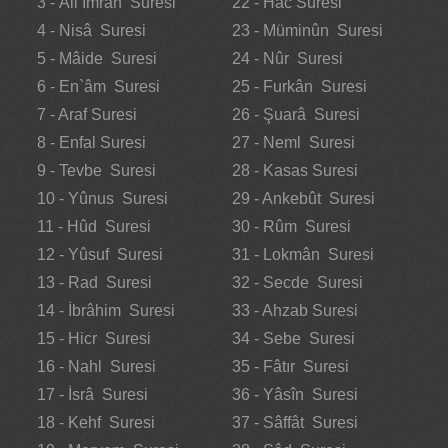
3 - Âli İmrân Suresi
22 - Hac Suresi
4 - Nisâ Suresi
23 - Müminûn Suresi
5 - Mâide Suresi
24 - Nûr Suresi
6 - En`âm Suresi
25 - Furkân Suresi
7 - Araf Suresi
26 - Şuarâ Suresi
8 - Enfal Suresi
27 - Neml Suresi
9 - Tevbe Suresi
28 - Kasas Suresi
10 - Yûnus Suresi
29 - Ankebût Suresi
11 - Hûd Suresi
30 - Rûm Suresi
12 - Yûsuf Suresi
31 - Lokmân Suresi
13 - Rad Suresi
32 - Secde Suresi
14 - İbrâhim Suresi
33 - Ahzab Suresi
15 - Hicr Suresi
34 - Sebe Suresi
16 - Nahl Suresi
35 - Fâtır Suresi
17 - İsrâ Suresi
36 - Yâsîn Suresi
18 - Kehf Suresi
37 - Sâffât Suresi