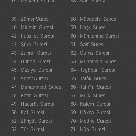
19 - Meryem Suresi
38 - Sâd Suresi
39 - Zümer Suresi
58 - Mücadele Suresi
40 - Mü`min Suresi
59 - Haşr Suresi
41 - Fussilet Suresi
60 - Mümtehine Suresi
42 - Şûra Suresi
61 - Saff Suresi
43 - Zuhruf Suresi
62 - Cuma Suresi
44 - Duhan Suresi
63 - Münafikun Suresi
45 - Câsiye Suresi
64 - Tegâbun Suresi
46 - Ahkaf Suresi
65 - Talâk Suresi
47 - Muhammed Suresi
66 - Tahrîm Suresi
48 - Fetih Suresi
67 - Mülk Suresi
49 - Hucurât Suresi
68 - Kalem Suresi
50 - Kaf Suresi
69 - Hâkka Suresi
51 - Zâriyât Suresi
70 - Meâric Suresi
52 - Tûr Suresi
71 - Nûh Suresi