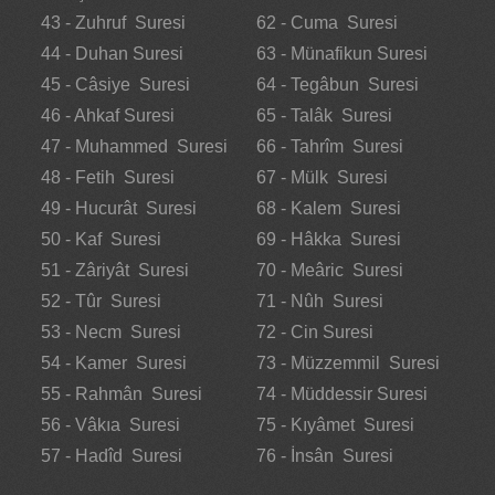
43 - Zuhruf Suresi
62 - Cuma Suresi
44 - Duhan Suresi
63 - Münafikun Suresi
45 - Câsiye Suresi
64 - Tegâbun Suresi
46 - Ahkaf Suresi
65 - Talâk Suresi
47 - Muhammed Suresi
66 - Tahrîm Suresi
48 - Fetih Suresi
67 - Mülk Suresi
49 - Hucurât Suresi
68 - Kalem Suresi
50 - Kaf Suresi
69 - Hâkka Suresi
51 - Zâriyât Suresi
70 - Meâric Suresi
52 - Tûr Suresi
71 - Nûh Suresi
53 - Necm Suresi
72 - Cin Suresi
54 - Kamer Suresi
73 - Müzzemmil Suresi
55 - Rahmân Suresi
74 - Müddessir Suresi
56 - Vâkıa Suresi
75 - Kıyâmet Suresi
57 - Hadîd Suresi
76 - İnsân Suresi