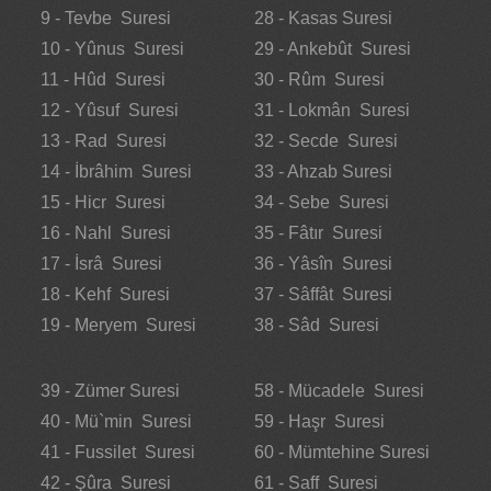
9 - Tevbe Suresi
28 - Kasas Suresi
10 - Yûnus Suresi
29 - Ankebût Suresi
11 - Hûd Suresi
30 - Rûm Suresi
12 - Yûsuf Suresi
31 - Lokmân Suresi
13 - Rad Suresi
32 - Secde Suresi
14 - İbrâhim Suresi
33 - Ahzab Suresi
15 - Hicr Suresi
34 - Sebe Suresi
16 - Nahl Suresi
35 - Fâtır Suresi
17 - İsrâ Suresi
36 - Yâsîn Suresi
18 - Kehf Suresi
37 - Sâffât Suresi
19 - Meryem Suresi
38 - Sâd Suresi
39 - Zümer Suresi
58 - Mücadele Suresi
40 - Mü`min Suresi
59 - Haşr Suresi
41 - Fussilet Suresi
60 - Mümtehine Suresi
42 - Şûra Suresi
61 - Saff Suresi