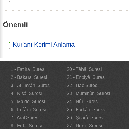
Önemli
Kur'anı Kerimi Anlama
1 - Fatiha Suresi
20 - Tâhâ Suresi
2 - Bakara Suresi
21 - Enbiyâ Suresi
3 - Âli İmrân Suresi
22 - Hac Suresi
4 - Nisâ Suresi
23 - Müminûn Suresi
5 - Mâide Suresi
24 - Nûr Suresi
6 - En`âm Suresi
25 - Furkân Suresi
7 - Araf Suresi
26 - Şuarâ Suresi
8 - Enfal Suresi
27 - Neml Suresi