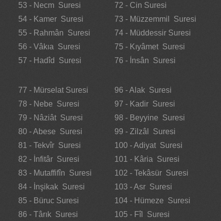
53 - Necm Suresi
72 - Cin Suresi
54 - Kamer Suresi
73 - Müzzemmil Suresi
55 - Rahmân Suresi
74 - Müddessir Suresi
56 - Vâkıa Suresi
75 - Kıyâmet Suresi
57 - Hadîd Suresi
76 - İnsân Suresi
77 - Mürselat Suresi
96 - Alak Suresi
78 - Nebe Suresi
97 - Kadir Suresi
79 - Nâziât Suresi
98 - Beyyine Suresi
80 - Abese Suresi
99 - Zilzâl Suresi
81 - Tekvîr Suresi
100 - Adiyat Suresi
82 - İnfitâr Suresi
101 - Kâria Suresi
83 - Mutaffifîn Suresi
102 - Tekâsür Suresi
84 - İnşikak Suresi
103 - Asr Suresi
85 - Büruc Suresi
104 - Hümeze Suresi
86 - Târık Suresi
105 - Fîl Suresi