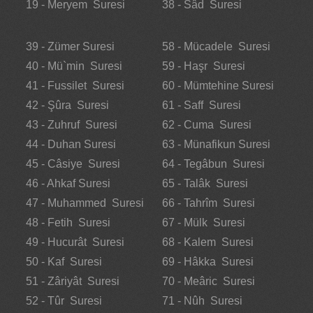
19 - Meryem Suresi
38 - Sâd Suresi
39 - Zümer Suresi
58 - Mücadele Suresi
40 - Mü`min Suresi
59 - Haşr Suresi
41 - Fussilet Suresi
60 - Mümtehine Suresi
42 - Şûra Suresi
61 - Saff Suresi
43 - Zuhruf Suresi
62 - Cuma Suresi
44 - Duhan Suresi
63 - Münafikun Suresi
45 - Câsiye Suresi
64 - Tegâbun Suresi
46 - Ahkaf Suresi
65 - Talâk Suresi
47 - Muhammed Suresi
66 - Tahrîm Suresi
48 - Fetih Suresi
67 - Mülk Suresi
49 - Hucurât Suresi
68 - Kalem Suresi
50 - Kaf Suresi
69 - Hâkka Suresi
51 - Zâriyât Suresi
70 - Meâric Suresi
52 - Tûr Suresi
71 - Nûh Suresi