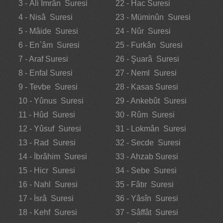
3 - Âli İmrân Suresi
22 - Hac Suresi
4 - Nisâ Suresi
23 - Müminûn Suresi
5 - Mâide Suresi
24 - Nûr Suresi
6 - En`âm Suresi
25 - Furkân Suresi
7 - Araf Suresi
26 - Şuarâ Suresi
8 - Enfal Suresi
27 - Neml Suresi
9 - Tevbe Suresi
28 - Kasas Suresi
10 - Yûnus Suresi
29 - Ankebût Suresi
11 - Hûd Suresi
30 - Rûm Suresi
12 - Yûsuf Suresi
31 - Lokmân Suresi
13 - Rad Suresi
32 - Secde Suresi
14 - İbrâhim Suresi
33 - Ahzab Suresi
15 - Hicr Suresi
34 - Sebe Suresi
16 - Nahl Suresi
35 - Fâtır Suresi
17 - İsrâ Suresi
36 - Yâsîn Suresi
18 - Kehf Suresi
37 - Sâffât Suresi