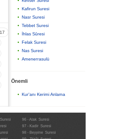
Kevser Suresi
Kafirun Suresi
Nasr Suresi
Tebbet Suresi
17
İhlas Sûresi
Felak Suresi
Nas Suresi
Amenerrasulü
Önemli
Kur'anı Kerimi Anlama
 Suresi
96 - Alak Suresi
resi
97 - Kadir Suresi
uresi
98 - Beyyine Suresi
uresi
99 - Zilzâl Suresi