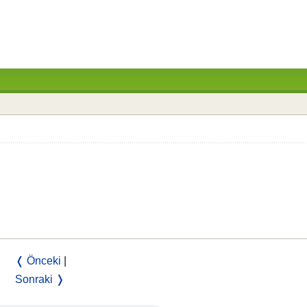
❬ Önceki
|
Sonraki ❭