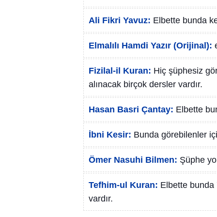
Ali Fikri Yavuz:
Elbette bunda kes
Elmalılı Hamdi Yazır (Orijinal):
Fizilal-il Kuran:
Hiç şüphesiz gör
alınacak birçok dersler vardır.
Hasan Basri Çantay:
Elbette bun
İbni Kesir:
Bunda görebilenler içi
Ömer Nasuhi Bilmen:
Şüphe yok 
Tefhim-ul Kuran:
Elbette bunda ´
vardır.