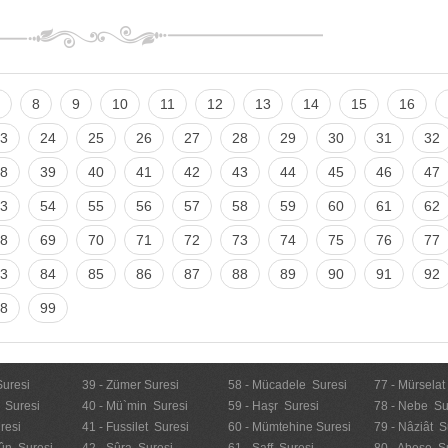
8
9
10
11
12
13
14
15
16
3
24
25
26
27
28
29
30
31
32
8
39
40
41
42
43
44
45
46
47
3
54
55
56
57
58
59
60
61
62
8
69
70
71
72
73
74
75
76
77
3
84
85
86
87
88
89
90
91
92
8
99
Suresi
39 - Zümer Suresi
58 - Mücadele Suresi
77 - Mürselat
 Suresi
40 - Mü`min Suresi
59 - Haşr Suresi
78 - Nebe Su
resi
41 - Fussilet Suresi
60 - Mümtehine Suresi
79 - Nâziât S
ûn Suresi
42 - Şûra Suresi
61 - Saff Suresi
80 - Abese S