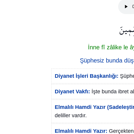
ِّم۪ينَ
İnne fî zâlike le
Şüphesiz bunda düşün
Diyanet İşleri Başkanlığı:
Şüphe
Diyanet Vakfı:
İşte bunda ibret al
Elmalılı Hamdi Yazır (Sadeleştir
deliller vardır.
Elmalılı Hamdi Yazır:
Gerçekten 