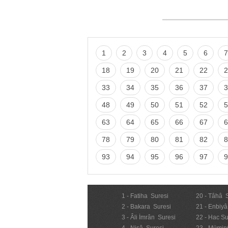
1
2
3
4
5
6
7
18
19
20
21
22
2
33
34
35
36
37
3
48
49
50
51
52
5
63
64
65
66
67
6
78
79
80
81
82
8
93
94
95
96
97
9
1 - Fatiha Suresi
20 - Tâhâ 
2 - Bakara Suresi
21 - Enbiyâ
3 - Âli İmrân Suresi
22 - Hac Su
4 - Nisâ Suresi
23 - Mümin