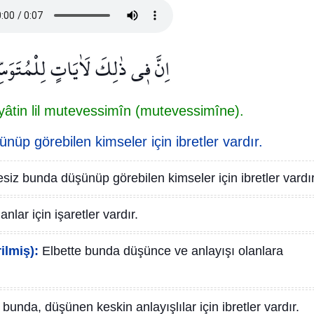
اِنَّ ف۪ي ذٰلِكَ لَاٰيَاتٍ لِلْمُتَوَس
 âyâtin lil mutevessimîn (mutevessimîne).
üp görebilen kimseler için ibretler vardır.
siz bunda düşünüp görebilen kimseler için ibretler vardır
anlar için işaretler vardır.
ilmiş):
Elbette bunda düşünce ve anlayışı olanlara
bunda, düşünen keskin anlayışlılar için ibretler vardır.