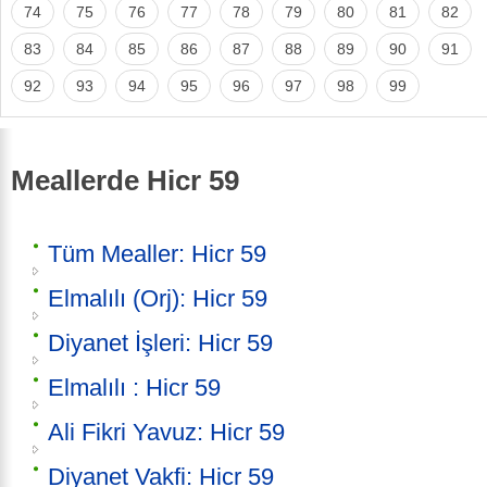
74
75
76
77
78
79
80
81
82
83
84
85
86
87
88
89
90
91
92
93
94
95
96
97
98
99
Meallerde Hicr 59
Tüm Mealler: Hicr 59
Elmalılı (Orj): Hicr 59
Diyanet İşleri: Hicr 59
Elmalılı : Hicr 59
Ali Fikri Yavuz: Hicr 59
Diyanet Vakfi: Hicr 59