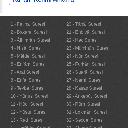
1 - Fatiha Suresi
20 - Tâhâ Suresi
2 - Bakara Suresi
21 - Enbiyâ Suresi
3 - Âli İmrân Suresi
22 - Hac Suresi
4 - Nisâ Suresi
23 - Müminûn Suresi
5 - Mâide Suresi
24 - Nûr Suresi
6 - En`âm Suresi
25 - Furkân Suresi
7 - Araf Suresi
26 - Şuarâ Suresi
8 - Enfal Suresi
27 - Neml Suresi
9 - Tevbe Suresi
28 - Kasas Suresi
10 - Yûnus Suresi
29 - Ankebût Suresi
11 - Hûd Suresi
30 - Rûm Suresi
12 - Yûsuf Suresi
31 - Lokmân Suresi
13 - Rad Suresi
32 - Secde Suresi