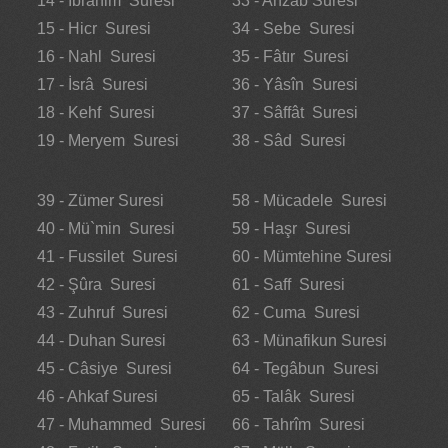
14 - İbrâhim Suresi
33 - Ahzab Suresi
15 - Hicr Suresi
34 - Sebe Suresi
16 - Nahl Suresi
35 - Fâtır Suresi
17 - İsrâ Suresi
36 - Yâsîn Suresi
18 - Kehf Suresi
37 - Sâffât Suresi
19 - Meryem Suresi
38 - Sâd Suresi
39 - Zümer Suresi
58 - Mücadele Suresi
40 - Mü`min Suresi
59 - Haşr Suresi
41 - Fussilet Suresi
60 - Mümtehine Suresi
42 - Şûra Suresi
61 - Saff Suresi
43 - Zuhruf Suresi
62 - Cuma Suresi
44 - Duhan Suresi
63 - Münafikun Suresi
45 - Câsiye Suresi
64 - Tegâbun Suresi
46 - Ahkaf Suresi
65 - Talâk Suresi
47 - Muhammed Suresi
66 - Tahrîm Suresi