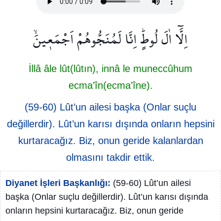
اِلَّٓا اٰلَ لُوطٍۜ اِنَّا لَمُنَجُّوهُمْ اَجْمَع۪ينَۙ
İllâ âle lût(lûtın), innâ le muneccûhum
ecma’în(ecma’îne).
(59-60) Lût’un ailesi başka (Onlar suçlu
değillerdir). Lût’un karısı dışında onların hepsini
kurtaracağız. Biz, onun geride kalanlardan
olmasını takdir ettik.
Diyanet İşleri Başkanlığı:
(59-60) Lût’un ailesi
başka (Onlar suçlu değillerdir). Lût’un karısı dışında
onların hepsini kurtaracağız. Biz, onun geride