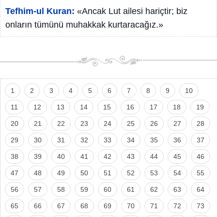
Tefhim-ul Kuran:
«Ancak Lut ailesi hariçtir; biz
onların tümünü muhakkak kurtaracağız.»
1
2
3
4
5
6
7
8
9
10
11
12
13
14
15
16
17
18
19
20
21
22
23
24
25
26
27
28
29
30
31
32
33
34
35
36
37
38
39
40
41
42
43
44
45
46
47
48
49
50
51
52
53
54
55
56
57
58
59
60
61
62
63
64
65
66
67
68
69
70
71
72
73