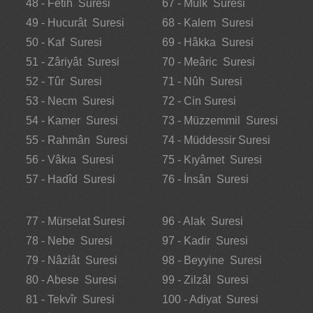
48 - Fetih Suresi
67 - Mülk Suresi
49 - Hucurât Suresi
68 - Kalem Suresi
50 - Kaf Suresi
69 - Hâkka Suresi
51 - Zâriyât Suresi
70 - Meâric Suresi
52 - Tûr Suresi
71 - Nûh Suresi
53 - Necm Suresi
72 - Cin Suresi
54 - Kamer Suresi
73 - Müzzemmil Suresi
55 - Rahmân Suresi
74 - Müddessir Suresi
56 - Vâkıa Suresi
75 - Kıyâmet Suresi
57 - Hadîd Suresi
76 - İnsân Suresi
77 - Mürselat Suresi
96 - Alak Suresi
78 - Nebe Suresi
97 - Kadir Suresi
79 - Nâziât Suresi
98 - Beyyine Suresi
80 - Abese Suresi
99 - Zilzâl Suresi
81 - Tekvîr Suresi
100 - Adiyat Suresi