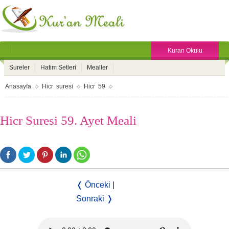
Kuran Okulu
Sureler
Hatim Setleri
Mealler
Anasayfa
Hicr suresi
Hicr 59
Hicr Suresi 59. Ayet Meali
❬ Önceki
|
Sonraki ❭