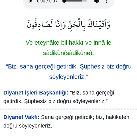
وَاَتَيْنَاكَ بِالْحَقِّ وَاِنَّا لَصَادِقُونَ
Ve eteynâke bil hakkı ve innâ le
sâdikûn(sâdikûne).
“Biz, sana gerçeği getirdik. Şüphesiz biz doğru
söyleyenleriz.”
Diyanet İşleri Başkanlığı:
“Biz, sana gerçeği
getirdik. Şüphesiz biz doğru söyleyenleriz.”
Diyanet Vakfı:
Sana gerçeği getirdik; biz, hakikaten
doğru söyleyenleriz.