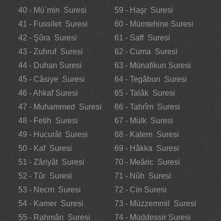
40 - Mü`min Suresi
59 - Haşr Suresi
41 - Fussilet Suresi
60 - Mümtehine Suresi
42 - Şûra Suresi
61 - Saff Suresi
43 - Zuhruf Suresi
62 - Cuma Suresi
44 - Duhan Suresi
63 - Münafikun Suresi
45 - Câsiye Suresi
64 - Tegâbun Suresi
46 - Ahkaf Suresi
65 - Talâk Suresi
47 - Muhammed Suresi
66 - Tahrîm Suresi
48 - Fetih Suresi
67 - Mülk Suresi
49 - Hucurât Suresi
68 - Kalem Suresi
50 - Kaf Suresi
69 - Hâkka Suresi
51 - Zâriyât Suresi
70 - Meâric Suresi
52 - Tûr Suresi
71 - Nûh Suresi
53 - Necm Suresi
72 - Cin Suresi
54 - Kamer Suresi
73 - Müzzemmil Suresi
55 - Rahmân Suresi
74 - Müddessir Suresi