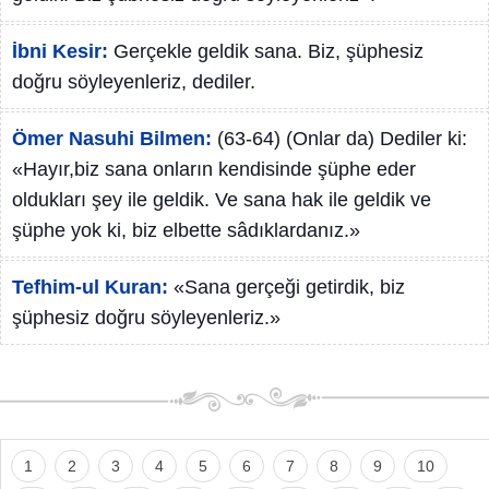
İbni Kesir:
Gerçekle geldik sana. Biz, şüphesiz
doğru söyleyenleriz, dediler.
Ömer Nasuhi Bilmen:
(63-64) (Onlar da) Dediler ki:
«Hayır,biz sana onların kendisinde şüphe eder
oldukları şey ile geldik. Ve sana hak ile geldik ve
şüphe yok ki, biz elbette sâdıklardanız.»
Tefhim-ul Kuran:
«Sana gerçeği getirdik, biz
şüphesiz doğru söyleyenleriz.»
1
2
3
4
5
6
7
8
9
10