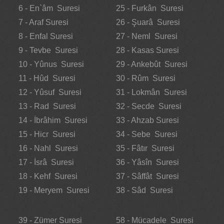
6 - En`âm Suresi
25 - Furkân Suresi
7 - Araf Suresi
26 - Şuarâ Suresi
8 - Enfal Suresi
27 - Neml Suresi
9 - Tevbe Suresi
28 - Kasas Suresi
10 - Yûnus Suresi
29 - Ankebût Suresi
11 - Hûd Suresi
30 - Rûm Suresi
12 - Yûsuf Suresi
31 - Lokmân Suresi
13 - Rad Suresi
32 - Secde Suresi
14 - İbrâhim Suresi
33 - Ahzab Suresi
15 - Hicr Suresi
34 - Sebe Suresi
16 - Nahl Suresi
35 - Fâtır Suresi
17 - İsrâ Suresi
36 - Yâsîn Suresi
18 - Kehf Suresi
37 - Sâffât Suresi
19 - Meryem Suresi
38 - Sâd Suresi
39 - Zümer Suresi
58 - Mücadele Suresi