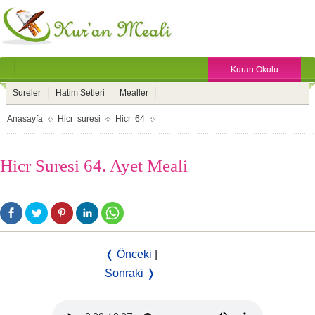
Kuran Okulu
Sureler
Hatim Setleri
Mealler
Anasayfa
Hicr suresi
Hicr 64
Hicr Suresi 64. Ayet Meali
❬ Önceki
|
Sonraki ❭