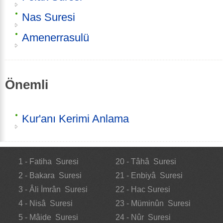
Nas Suresi
Amenerrasulü
Önemli
Kur'anı Kerimi Anlama
1 - Fatiha Suresi
20 - Tâhâ Suresi
2 - Bakara Suresi
21 - Enbiyâ Suresi
3 - Âli İmrân Suresi
22 - Hac Suresi
4 - Nisâ Suresi
23 - Müminûn Suresi
5 - Mâide Suresi
24 - Nûr Suresi