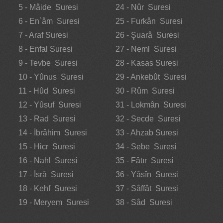
5 - Mâide Suresi
24 - Nûr Suresi
6 - En`âm Suresi
25 - Furkân Suresi
7 - Araf Suresi
26 - Şuarâ Suresi
8 - Enfal Suresi
27 - Neml Suresi
9 - Tevbe Suresi
28 - Kasas Suresi
10 - Yûnus Suresi
29 - Ankebût Suresi
11 - Hûd Suresi
30 - Rûm Suresi
12 - Yûsuf Suresi
31 - Lokmân Suresi
13 - Rad Suresi
32 - Secde Suresi
14 - İbrâhim Suresi
33 - Ahzab Suresi
15 - Hicr Suresi
34 - Sebe Suresi
16 - Nahl Suresi
35 - Fâtır Suresi
17 - İsrâ Suresi
36 - Yâsîn Suresi
18 - Kehf Suresi
37 - Sâffât Suresi
19 - Meryem Suresi
38 - Sâd Suresi