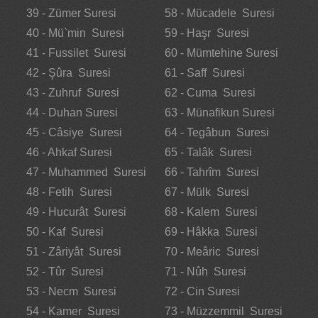
39 - Zümer Suresi
58 - Mücadele Suresi
40 - Mü`min Suresi
59 - Haşr Suresi
41 - Fussilet Suresi
60 - Mümtehine Suresi
42 - Şûra Suresi
61 - Saff Suresi
43 - Zuhruf Suresi
62 - Cuma Suresi
44 - Duhan Suresi
63 - Münafikun Suresi
45 - Câsiye Suresi
64 - Tegâbun Suresi
46 - Ahkaf Suresi
65 - Talâk Suresi
47 - Muhammed Suresi
66 - Tahrîm Suresi
48 - Fetih Suresi
67 - Mülk Suresi
49 - Hucurât Suresi
68 - Kalem Suresi
50 - Kaf Suresi
69 - Hâkka Suresi
51 - Zâriyât Suresi
70 - Meâric Suresi
52 - Tûr Suresi
71 - Nûh Suresi
53 - Necm Suresi
72 - Cin Suresi
54 - Kamer Suresi
73 - Müzzemmil Suresi