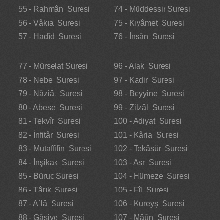
55 - Rahmân Suresi
74 - Müddessir Suresi
56 - Vâkıa Suresi
75 - Kıyâmet Suresi
57 - Hadîd Suresi
76 - İnsân Suresi
77 - Mürselat Suresi
96 - Alak Suresi
78 - Nebe Suresi
97 - Kadir Suresi
79 - Nâziât Suresi
98 - Beyyine Suresi
80 - Abese Suresi
99 - Zilzâl Suresi
81 - Tekvîr Suresi
100 - Adiyat Suresi
82 - İnfitâr Suresi
101 - Kâria Suresi
83 - Mutaffifîn Suresi
102 - Tekâsür Suresi
84 - İnşikak Suresi
103 - Asr Suresi
85 - Büruc Suresi
104 - Hümeze Suresi
86 - Târık Suresi
105 - Fîl Suresi
87 - A`lâ Suresi
106 - Kureyş Suresi
88 - Gâşiye Suresi
107 - Mâûn Suresi