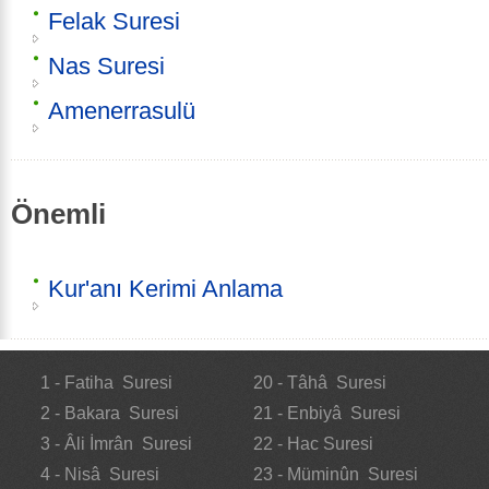
Felak Suresi
Nas Suresi
Amenerrasulü
Önemli
Kur'anı Kerimi Anlama
1 - Fatiha Suresi
20 - Tâhâ Suresi
2 - Bakara Suresi
21 - Enbiyâ Suresi
3 - Âli İmrân Suresi
22 - Hac Suresi
4 - Nisâ Suresi
23 - Müminûn Suresi