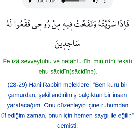
فَاِذَا سَوَّيْتُهُ وَنَفَخْتُ ف۪يهِ مِنْ رُوح۪ي فَقَعُوا لَهُ
سَاجِد۪ينَ
Fe izâ sevveytuhu ve nefahtu fîhi min rûhî fekaû
lehu sâcidîn(sâcidîne).
(28-29) Hani Rabbin meleklere, “Ben kuru bir
çamurdan, şekillendirilmiş balçıktan bir insan
yaratacağım. Onu düzenleyip içine ruhumdan
üflediğim zaman, onun için hemen saygı ile eğilin”
demişti.