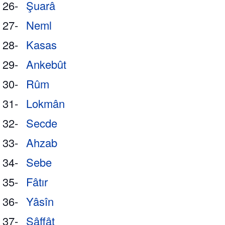
26-
Şuarâ
27-
Neml
28-
Kasas
29-
Ankebût
30-
Rûm
31-
Lokmân
32-
Secde
33-
Ahzab
34-
Sebe
35-
Fâtır
36-
Yâsîn
37-
Sâffât