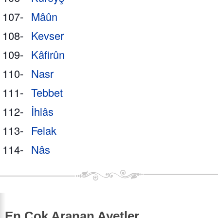
107-
Mâûn
108-
Kevser
109-
Kâfirûn
110-
Nasr
111-
Tebbet
112-
İhlâs
113-
Felak
114-
Nâs
En Çok Aranan Ayetler