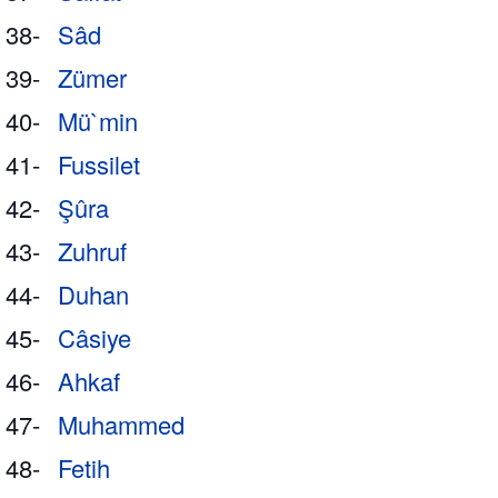
38-
Sâd
39-
Zümer
40-
Mü`min
41-
Fussilet
42-
Şûra
43-
Zuhruf
44-
Duhan
45-
Câsiye
46-
Ahkaf
47-
Muhammed
48-
Fetih