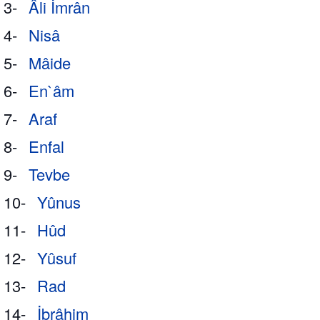
3-
Âli İmrân
4-
Nisâ
5-
Mâide
6-
En`âm
7-
Araf
8-
Enfal
9-
Tevbe
10-
Yûnus
11-
Hûd
12-
Yûsuf
13-
Rad
14-
İbrâhim