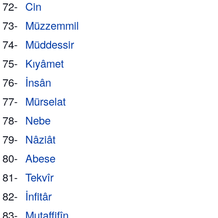
72-
Cin
73-
Müzzemmil
74-
Müddessir
75-
Kıyâmet
76-
İnsân
77-
Mürselat
78-
Nebe
79-
Nâziât
80-
Abese
81-
Tekvîr
82-
İnfitâr
83-
Mutaffifîn