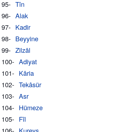
95-
Tîn
96-
Alak
97-
Kadir
98-
Beyyine
99-
Zilzâl
100-
Adiyat
101-
Kâria
102-
Tekâsür
103-
Asr
104-
Hümeze
105-
Fîl
106-
Kureyş