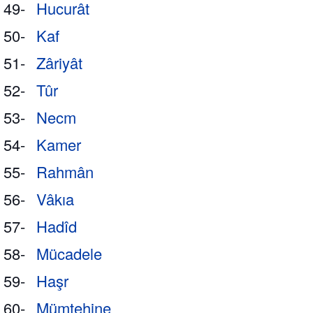
49-
Hucurât
50-
Kaf
51-
Zâriyât
52-
Tûr
53-
Necm
54-
Kamer
55-
Rahmân
56-
Vâkıa
57-
Hadîd
58-
Mücadele
59-
Haşr
60-
Mümtehine