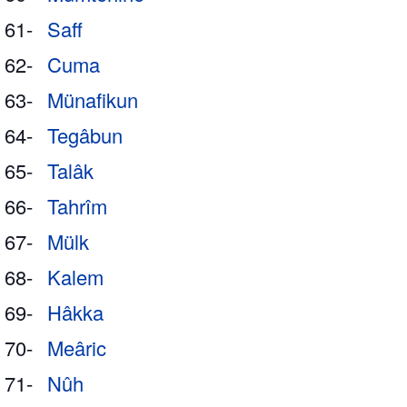
61-
Saff
62-
Cuma
63-
Münafikun
64-
Tegâbun
65-
Talâk
66-
Tahrîm
67-
Mülk
68-
Kalem
69-
Hâkka
70-
Meâric
71-
Nûh