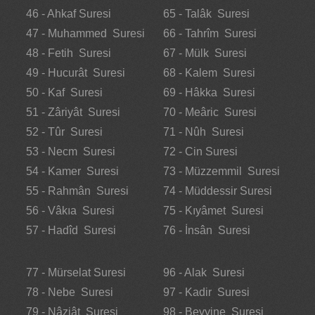
46 - Ahkaf Suresi
65 - Talâk Suresi
47 - Muhammed Suresi
66 - Tahrîm Suresi
48 - Fetih Suresi
67 - Mülk Suresi
49 - Hucurât Suresi
68 - Kalem Suresi
50 - Kaf Suresi
69 - Hâkka Suresi
51 - Zâriyât Suresi
70 - Meâric Suresi
52 - Tûr Suresi
71 - Nûh Suresi
53 - Necm Suresi
72 - Cin Suresi
54 - Kamer Suresi
73 - Müzzemmil Suresi
55 - Rahmân Suresi
74 - Müddessir Suresi
56 - Vâkıa Suresi
75 - Kıyâmet Suresi
57 - Hadîd Suresi
76 - İnsân Suresi
77 - Mürselat Suresi
96 - Alak Suresi
78 - Nebe Suresi
97 - Kadir Suresi
79 - Nâziât Suresi
98 - Beyyine Suresi