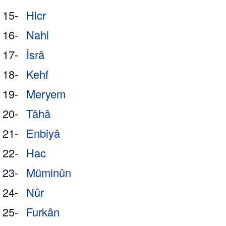
15-
Hicr
16-
Nahl
17-
İsrâ
18-
Kehf
19-
Meryem
20-
Tâhâ
21-
Enbiyâ
22-
Hac
23-
Müminûn
24-
Nûr
25-
Furkân