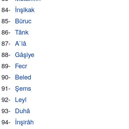
84-
İnşikak
85-
Büruc
86-
Târık
87-
A`lâ
88-
Gâşiye
89-
Fecr
90-
Beled
91-
Şems
92-
Leyl
93-
Duhâ
94-
İnşirâh