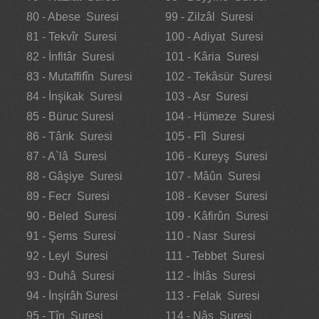
80 - Abese Suresi
99 - Zilzâl Suresi
81 - Tekvîr Suresi
100 - Adiyat Suresi
82 - İnfitâr Suresi
101 - Kâria Suresi
83 - Mutaffifîn Suresi
102 - Tekâsür Suresi
84 - İnşikak Suresi
103 - Asr Suresi
85 - Büruc Suresi
104 - Hümeze Suresi
86 - Târık Suresi
105 - Fîl Suresi
87 - A`lâ Suresi
106 - Kureyş Suresi
88 - Gâşiye Suresi
107 - Mâûn Suresi
89 - Fecr Suresi
108 - Kevser Suresi
90 - Beled Suresi
109 - Kâfirûn Suresi
91 - Şems Suresi
110 - Nasr Suresi
92 - Leyl Suresi
111 - Tebbet Suresi
93 - Duhâ Suresi
112 - İhlâs Suresi
94 - İnşirâh Suresi
113 - Felak Suresi
95 - Tîn Suresi
114 - Nâs Suresi