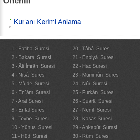
Önemli
Kur'anı Kerimi Anlama
1 - Fatiha Suresi
20 - Tâhâ Suresi
2 - Bakara Suresi
21 - Enbiyâ Suresi
3 - Âli İmrân Suresi
22 - Hac Suresi
4 - Nisâ Suresi
23 - Müminûn Suresi
5 - Mâide Suresi
24 - Nûr Suresi
6 - En`âm Suresi
25 - Furkân Suresi
7 - Araf Suresi
26 - Şuarâ Suresi
8 - Enfal Suresi
27 - Neml Suresi
9 - Tevbe Suresi
28 - Kasas Suresi
10 - Yûnus Suresi
29 - Ankebût Suresi
11 - Hûd Suresi
30 - Rûm Suresi