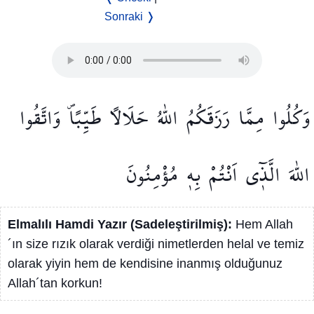
Sonraki ❭
وَكُلُوا
مِمَّا
رَزَقَكُمُ
اللّٰهُ
حَلَالًا
طَيِّبًاۖ
وَاتَّقُوا
اللّٰهَ
الَّذ۪ٓي
اَنْتُمْ
بِه۪
مُؤْمِنُونَ
Elmalılı Hamdi Yazır (Sadeleştirilmiş):
Hem Allah
´ın size rızık olarak verdiği nimetlerden helal ve temiz
olarak yiyin hem de kendisine inanmış olduğunuz
Allah´tan korkun!