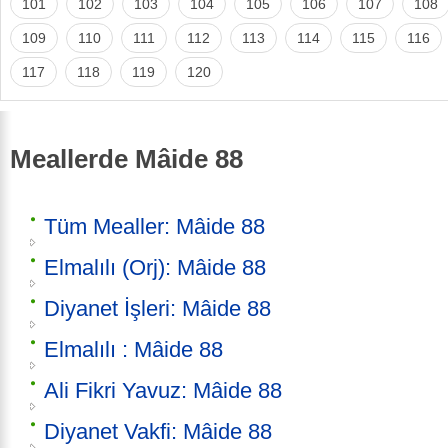
101
102
103
104
105
106
107
108
109
110
111
112
113
114
115
116
117
118
119
120
Meallerde Mâide 88
Tüm Mealler: Mâide 88
Elmalılı (Orj): Mâide 88
Diyanet İşleri: Mâide 88
Elmalılı : Mâide 88
Ali Fikri Yavuz: Mâide 88
Diyanet Vakfi: Mâide 88