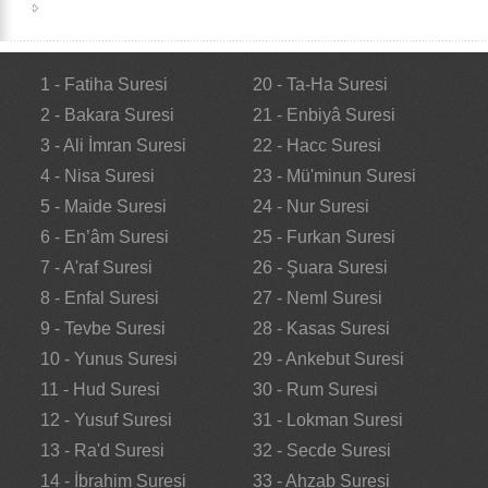
1 - Fatiha Suresi
20 - Ta-Ha Suresi
2 - Bakara Suresi
21 - Enbiyâ Suresi
3 - Ali İmran Suresi
22 - Hacc Suresi
4 - Nisa Suresi
23 - Mü'minun Suresi
5 - Maide Suresi
24 - Nur Suresi
6 - En’âm Suresi
25 - Furkan Suresi
7 - A'raf Suresi
26 - Şuara Suresi
8 - Enfal Suresi
27 - Neml Suresi
9 - Tevbe Suresi
28 - Kasas Suresi
10 - Yunus Suresi
29 - Ankebut Suresi
11 - Hud Suresi
30 - Rum Suresi
12 - Yusuf Suresi
31 - Lokman Suresi
13 - Ra'd Suresi
32 - Secde Suresi
14 - İbrahim Suresi
33 - Ahzab Suresi