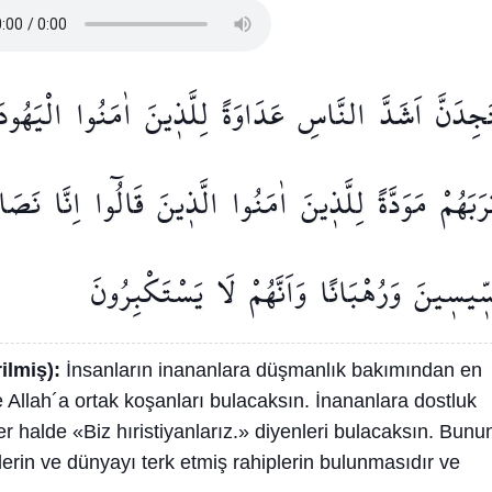
َجِدَنَّ
اَشَدَّ
النَّاسِ
عَدَاوَةً
لِلَّذ۪ينَ
اٰمَنُوا
الْيَهُودَ
ْرَبَهُمْ
مَوَدَّةً
لِلَّذ۪ينَ
اٰمَنُوا
الَّذ۪ينَ
قَالُٓوا
اِنَّا
نَصَا
سّ۪يس۪ينَ
وَرُهْبَانًا
وَاَنَّهُمْ
لَا
يَسْتَكْبِرُونَ
rilmiş):
İnsanların inananlara düşmanlık bakımından en
e Allah´a ortak koşanları bulacaksın. İnananlara dostluk
 halde «Biz hıristiyanlarız.» diyenleri bulacaksın. Bunu
şlerin ve dünyayı terk etmiş rahiplerin bulunmasıdır ve