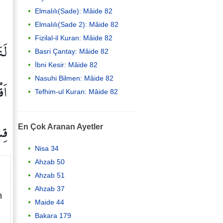
Elmalılı(Sade): Mâide 82
Elmalılı(Sade 2): Mâide 82
Fizilal-il Kuran: Mâide 82
لَت
Basri Çantay: Mâide 82
İbni Kesir: Mâide 82
Nasuhi Bilmen: Mâide 82
اَق
Tefhim-ul Kuran: Mâide 82
قِ
En Çok Aranan Ayetler
Nisa 34
Ahzab 50
Ahzab 51
Ahzab 37
n
Maide 44
Bakara 179