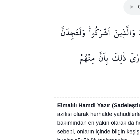
وَالَّذ۪ينَ
اَشْرَكُواۚ
وَلَتَجِدَنَّ
رٰىۜ
ذٰلِكَ
بِاَنَّ
مِنْهُمْ
Elmalılı Hamdi Yazır (Sadeleşti
azılısı olarak herhalde yahudilerl
bakımından en yakın olarak da her
sebebi, onların içinde bilgin keşi