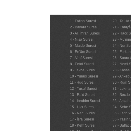
1 - Fatiha Suresi
20 - Ta-Ha 
2 - Bakara Suresi
21 - Enbiyâ
3 - Ali İmran Suresi
22 - Hacc S
4 - Nisa Suresi
23 - Mü'mi
5 - Maide Suresi
24 - Nur Su
6 - En’âm Suresi
25 - Furkan
7 - A'raf Suresi
26 - Şuara 
8 - Enfal Suresi
27 - Neml S
9 - Tevbe Suresi
28 - Kasas 
10 - Yunus Suresi
29 - Ankebu
11 - Hud Suresi
30 - Rum S
12 - Yusuf Suresi
31 - Lokma
13 - Ra'd Suresi
32 - Secde 
14 - İbrahim Suresi
33 - Ahzab 
15 - Hicr Suresi
34 - Sebe S
16 - Nahl Suresi
35 - Fatır S
17 - İsra Suresi
36 - Yasin 
18 - Kehf Suresi
37 - Saffat 