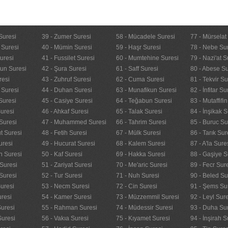
Suresi
39 - Zumer Suresi
58 - Mücadele Suresi
77 - Mürselat
 Suresi
40 - Mümin Suresi
59 - Haşr Suresi
78 - Nebe Su
uresi
41 - Fussilet Suresi
60 - Mumtehine Suresi
79 - Nazi'at S
nun Suresi
42 - Şura Suresi
61 - Saff Suresi
80 - Abese Su
resi
43 - Zuhruf Suresi
62 - Cuma Suresi
81 - Tekvir Su
 Suresi
44 - Duhan Suresi
63 - Munafikun Suresi
82 - İnfitar Su
Suresi
45 - Casiye Suresi
64 - Teğabun Suresi
83 - Mutaffifi
uresi
46 - Ahkaf Suresi
65 - Talak Suresi
84 - İnşikak S
Suresi
47 - Muhammed Suresi
66 - Tahrim Suresi
85 - Buruc Su
t Suresi
48 - Fetih Suresi
67 - Mülk Suresi
86 - Tarık Sur
uresi
49 - Hucurat Suresi
68 - Kalem Suresi
87 - A'la Sure
n Suresi
50 - Kaf Suresi
69 - Hakka Suresi
88 - Gaşiye S
Suresi
51 - Zariyat Suresi
70 - Me'aric Suresi
89 - Fecr Sur
Suresi
52 - Tur Suresi
71 - Nuh Suresi
90 - Beled Su
uresi
53 - Necm Suresi
72 - Cin Suresi
91 - Şems Su
uresi
54 - Kamer Suresi
73 - Müzzemmil Suresi
92 - Leyl Sur
Suresi
55 - Rahman Suresi
74 - Müdessir Suresi
93 - Duha Su
Suresi
56 - Vakıa Suresi
75 - Kıyamet Suresi
94 - İnşirah S