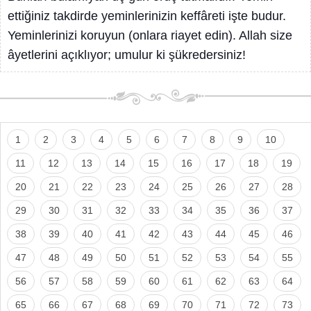
ettiğiniz takdirde yeminlerinizin keffâreti işte budur.
Yeminlerinizi koruyun (onlara riayet edin). Allah size
âyetlerini açıklıyor; umulur ki şükredersiniz!
1
2
3
4
5
6
7
8
9
10
11
12
13
14
15
16
17
18
19
20
21
22
23
24
25
26
27
28
29
30
31
32
33
34
35
36
37
38
39
40
41
42
43
44
45
46
47
48
49
50
51
52
53
54
55
56
57
58
59
60
61
62
63
64
65
66
67
68
69
70
71
72
73