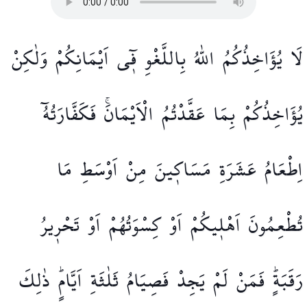
لَا
يُؤَاخِذُكُمُ
اللّٰهُ
بِاللَّغْوِ
ف۪ٓي
اَيْمَانِكُمْ
وَلٰكِنْ
يُؤَاخِذُكُمْ
بِمَا
عَقَّدْتُمُ
الْاَيْمَانَۚ
فَكَفَّارَتُهُٓ
اِطْعَامُ
عَشَرَةِ
مَسَاك۪ينَ
مِنْ
اَوْسَطِ
مَا
تُطْعِمُونَ
اَهْل۪يكُمْ
اَوْ
كِسْوَتُهُمْ
اَوْ
تَحْر۪يرُ
رَقَبَةٍۜ
فَمَنْ
لَمْ
يَجِدْ
فَصِيَامُ
ثَلٰثَةِ
اَيَّامٍۜ
ذٰلِكَ