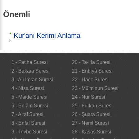
Önemli
Kur'anı Kerimi Anlama
1 - Fatiha Suresi
20 - Ta-Ha Suresi
2 - Bakara Suresi
21 - Enbiyâ Suresi
3 - Ali İmran Suresi
22 - Hacc Suresi
4 - Nisa Suresi
23 - Mü'minun Suresi
5 - Maide Suresi
24 - Nur Suresi
6 - En’âm Suresi
25 - Furkan Suresi
7 - A'raf Suresi
26 - Şuara Suresi
8 - Enfal Suresi
27 - Neml Suresi
9 - Tevbe Suresi
28 - Kasas Suresi