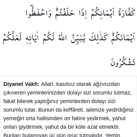
كَفَّارَةُ
اَيْمَانِكُمْ
اِذَا
حَلَفْتُمْۜ
وَاحْفَظُٓوا
اَيْمَانَكُمْۜ
كَذٰلِكَ
يُبَيِّنُ
اللّٰهُ
لَكُمْ
اٰيَاتِه۪
لَعَلَّكُمْ
تَشْكُرُونَ
Diyanet Vakfı:
Allah, kasıtsız olarak ağzınızdan
çıkıveren yeminlerinizden dolayı sizi sorumlu tutmaz,
fakat bilerek yaptığınız yeminlerden dolayı sizi
sorumlu tutar. Bunun da keffâreti, ailenize yedirdiğiniz
yemeğin orta hallisinden on fakire yedirmek, yahut
onları giydirmek, yahut da bir köle azat etmektir.
Bunları bulamıyan üç gün oruç tutmalıdır. Yemin