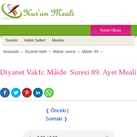
Kuran Okulu
Sureler
Hatim Setleri
Mealler
Anasayfa
Diyanet Vakfı
Mâide suresi
Mâide 89
Diyanet Vakfı: Mâide Suresi 89. Ayet Meali
❬ Önceki
|
Sonraki ❭