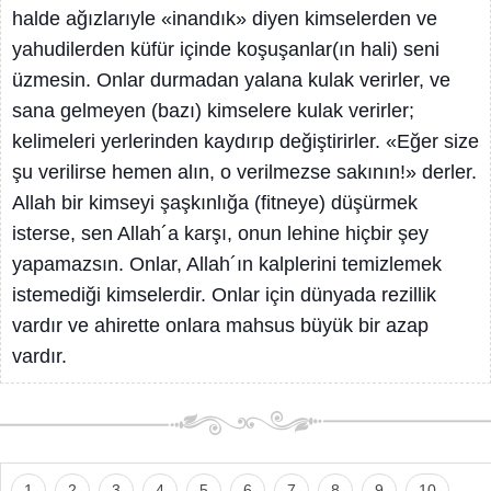
halde ağızlarıyle «inandık» diyen kimselerden ve
yahudilerden küfür içinde koşuşanlar(ın hali) seni
üzmesin. Onlar durmadan yalana kulak verirler, ve
sana gelmeyen (bazı) kimselere kulak verirler;
kelimeleri yerlerinden kaydırıp değiştirirler. «Eğer size
şu verilirse hemen alın, o verilmezse sakının!» derler.
Allah bir kimseyi şaşkınlığa (fitneye) düşürmek
isterse, sen Allah´a karşı, onun lehine hiçbir şey
yapamazsın. Onlar, Allah´ın kalplerini temizlemek
istemediği kimselerdir. Onlar için dünyada rezillik
vardır ve ahirette onlara mahsus büyük bir azap
vardır.
1
2
3
4
5
6
7
8
9
10