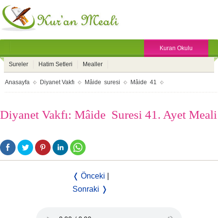
Kuran Okulu
Sureler
Hatim Setleri
Mealler
Anasayfa
Diyanet Vakfı
Mâide suresi
Mâide 41
Diyanet Vakfı: Mâide Suresi 41. Ayet Meali
❬ Önceki
|
Sonraki ❭