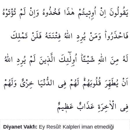
يَقُولُونَ
اِنْ
اُو۫ت۪يتُمْ
هٰذَا
فَخُذُوهُ
وَاِنْ
لَمْ
تُؤْتَوْهُ
فَاحْذَرُواۜ
وَمَنْ
يُرِدِ
اللّٰهُ
فِتْنَتَهُ
فَلَنْ
تَمْلِكَ
لَهُ
مِنَ
اللّٰهِ
شَيْـًٔاۜ
اُو۬لٰٓئِكَ
الَّذ۪ينَ
لَمْ
يُرِدِ
اللّٰهُ
اَنْ
يُطَهِّرَ
قُلُوبَهُمْۜ
لَهُمْ
فِي
الدُّنْيَا
خِزْيٌ
وَلَهُمْ
فِي
الْاٰخِرَةِ
عَذَابٌ
عَظ۪يمٌ
Diyanet Vakfı:
Ey Resûl! Kalpleri iman etmediği