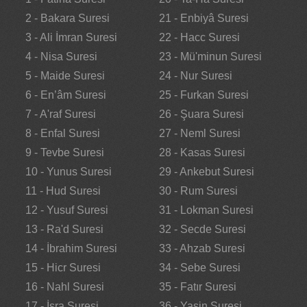
2 - Bakara Suresi
21 - Enbiyâ Suresi
3 - Ali İmran Suresi
22 - Hacc Suresi
4 - Nisa Suresi
23 - Mü'minun Suresi
5 - Maide Suresi
24 - Nur Suresi
6 - En’âm Suresi
25 - Furkan Suresi
7 - A'raf Suresi
26 - Şuara Suresi
8 - Enfal Suresi
27 - Neml Suresi
9 - Tevbe Suresi
28 - Kasas Suresi
10 - Yunus Suresi
29 - Ankebut Suresi
11 - Hud Suresi
30 - Rum Suresi
12 - Yusuf Suresi
31 - Lokman Suresi
13 - Ra'd Suresi
32 - Secde Suresi
14 - İbrahim Suresi
33 - Ahzab Suresi
15 - Hicr Suresi
34 - Sebe Suresi
16 - Nahl Suresi
35 - Fatır Suresi
17 - İsra Suresi
36 - Yasin Suresi