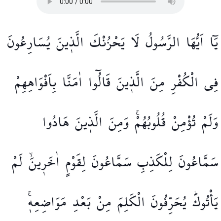
يَٓا
اَيُّهَا
الرَّسُولُ
لَا
يَحْزُنْكَ
الَّذ۪ينَ
يُسَارِعُونَ
فِي
الْكُفْرِ
مِنَ
الَّذ۪ينَ
قَالُٓوا
اٰمَنَّا
بِاَفْوَاهِهِمْ
وَلَمْ
تُؤْمِنْ
قُلُوبُهُمْۚ
وَمِنَ
الَّذ۪ينَ
هَادُوا
سَمَّاعُونَ
لِلْكَذِبِ
سَمَّاعُونَ
لِقَوْمٍ
اٰخَر۪ينَۙ
لَمْ
يَأْتُوكَۜ
يُحَرِّفُونَ
الْكَلِمَ
مِنْ
بَعْدِ
مَوَاضِعِه۪ۚ