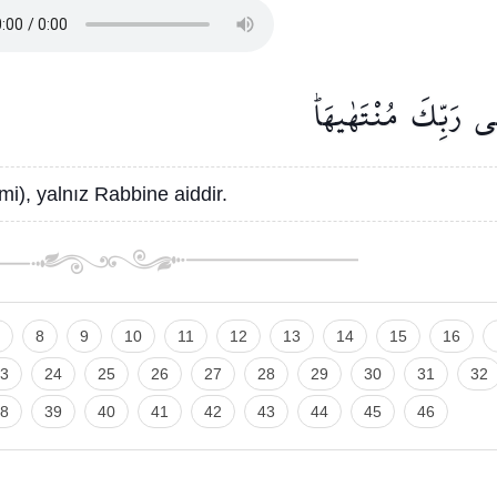
ٰى
رَبِّكَ
مُنْتَهٰيهَاۜ
mi), yalnız Rabbine aiddir.
8
9
10
11
12
13
14
15
16
3
24
25
26
27
28
29
30
31
32
8
39
40
41
42
43
44
45
46