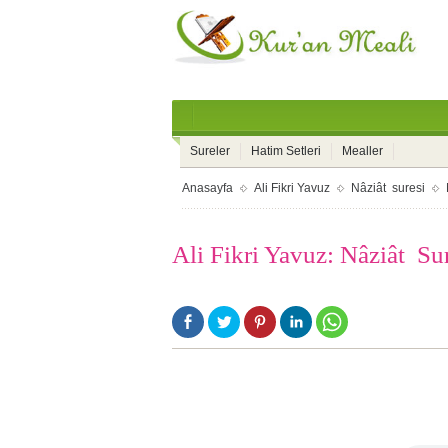
Sureler
Hatim Setleri
Mealler
Anasayfa
Ali Fikri Yavuz
Nâziât suresi
Ali Fikri Yavuz: Nâziât Su