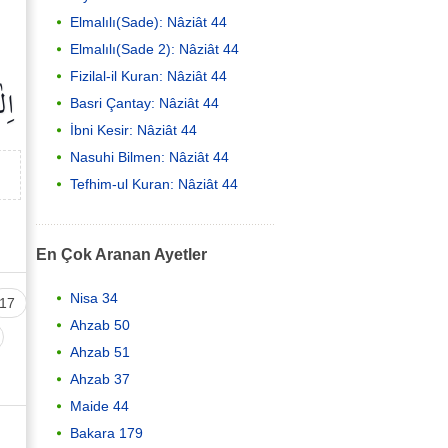
Elmalılı(Sade): Nâziât 44
Elmalılı(Sade 2): Nâziât 44
Fizilal-il Kuran: Nâziât 44
اِل
Basri Çantay: Nâziât 44
İbni Kesir: Nâziât 44
Nasuhi Bilmen: Nâziât 44
Tefhim-ul Kuran: Nâziât 44
En Çok Aranan Ayetler
Nisa 34
17
Ahzab 50
Ahzab 51
Ahzab 37
Maide 44
Bakara 179