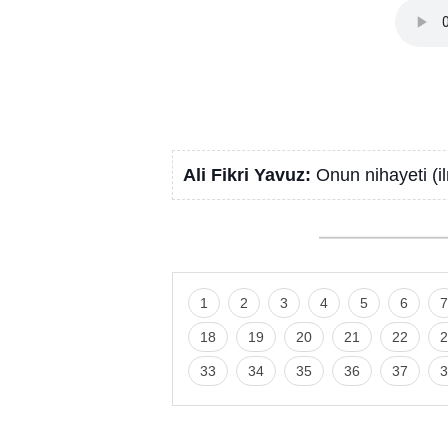
Ali Fikri Yavuz:
Onun nihayeti (il
1
2
3
4
5
6
7
18
19
20
21
22
2
33
34
35
36
37
3