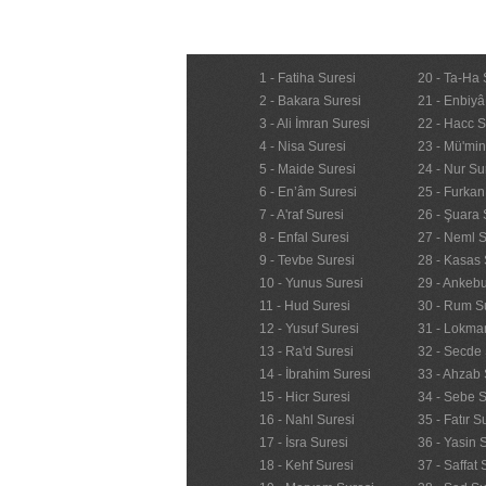
1 - Fatiha Suresi
20 - Ta-Ha 
2 - Bakara Suresi
21 - Enbiyâ
3 - Ali İmran Suresi
22 - Hacc S
4 - Nisa Suresi
23 - Mü'mi
5 - Maide Suresi
24 - Nur Su
6 - En’âm Suresi
25 - Furkan
7 - A'raf Suresi
26 - Şuara 
8 - Enfal Suresi
27 - Neml S
9 - Tevbe Suresi
28 - Kasas 
10 - Yunus Suresi
29 - Ankebu
11 - Hud Suresi
30 - Rum S
12 - Yusuf Suresi
31 - Lokma
13 - Ra'd Suresi
32 - Secde 
14 - İbrahim Suresi
33 - Ahzab 
15 - Hicr Suresi
34 - Sebe S
16 - Nahl Suresi
35 - Fatır S
17 - İsra Suresi
36 - Yasin 
18 - Kehf Suresi
37 - Saffat 