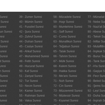
Suresi
39 - Zumer Suresi
58 - Mücadele Suresi
77 - Mürselat
 Suresi
40 - Mümin Suresi
59 - Haşr Suresi
78 - Nebe Su
uresi
41 - Fussilet Suresi
60 - Mumtehine Suresi
79 - Nazi'at S
nun Suresi
42 - Şura Suresi
61 - Saff Suresi
80 - Abese Su
resi
43 - Zuhruf Suresi
62 - Cuma Suresi
81 - Tekvir Su
 Suresi
44 - Duhan Suresi
63 - Munafikun Suresi
82 - İnfitar Su
Suresi
45 - Casiye Suresi
64 - Teğabun Suresi
83 - Mutaffifi
uresi
46 - Ahkaf Suresi
65 - Talak Suresi
84 - İnşikak S
Suresi
47 - Muhammed Suresi
66 - Tahrim Suresi
85 - Buruc Su
t Suresi
48 - Fetih Suresi
67 - Mülk Suresi
86 - Tarık Sur
uresi
49 - Hucurat Suresi
68 - Kalem Suresi
87 - A'la Sure
n Suresi
50 - Kaf Suresi
69 - Hakka Suresi
88 - Gaşiye S
Suresi
51 - Zariyat Suresi
70 - Me'aric Suresi
89 - Fecr Sur
Suresi
52 - Tur Suresi
71 - Nuh Suresi
90 - Beled Su
uresi
53 - Necm Suresi
72 - Cin Suresi
91 - Şems Su
uresi
54 - Kamer Suresi
73 - Müzzemmil Suresi
92 - Leyl Sur
Suresi
55 - Rahman Suresi
74 - Müdessir Suresi
93 - Duha Su
Suresi
56 - Vakıa Suresi
75 - Kıyamet Suresi
94 - İnşirah S