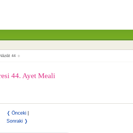
Nâziât 44
resi 44. Ayet Meali
❬ Önceki
|
Sonraki ❭