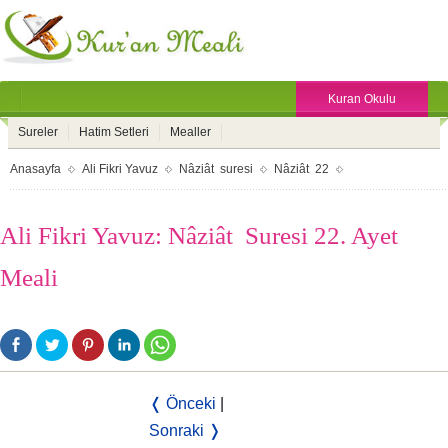
Kuran Okulu
Sureler
Hatim Setleri
Mealler
Anasayfa
Ali Fikri Yavuz
Nâziât suresi
Nâziât 22
Ali Fikri Yavuz: Nâziât Suresi 22. Ayet
Meali
❬ Önceki
|
Sonraki ❭