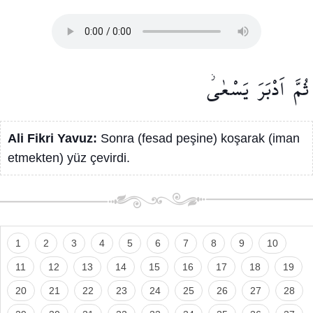
ثُمَّ
اَدْبَرَ
يَسْعٰىۘ
Ali Fikri Yavuz:
Sonra (fesad peşine) koşarak (iman
etmekten) yüz çevirdi.
1
2
3
4
5
6
7
8
9
10
11
12
13
14
15
16
17
18
19
20
21
22
23
24
25
26
27
28