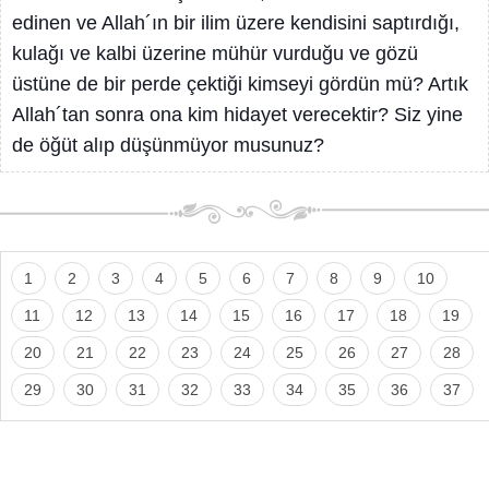
edinen ve Allah´ın bir ilim üzere kendisini saptırdığı,
kulağı ve kalbi üzerine mühür vurduğu ve gözü
üstüne de bir perde çektiği kimseyi gördün mü? Artık
Allah´tan sonra ona kim hidayet verecektir? Siz yine
de öğüt alıp düşünmüyor musunuz?
1
2
3
4
5
6
7
8
9
10
11
12
13
14
15
16
17
18
19
20
21
22
23
24
25
26
27
28
29
30
31
32
33
34
35
36
37