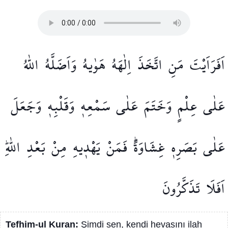
اَفَرَاَيْتَ
مَنِ
اتَّخَذَ
اِلٰهَهُ
هَوٰيهُ
وَاَضَلَّهُ
اللّٰهُ
عَلٰى
عِلْمٍ
وَخَتَمَ
عَلٰى
سَمْعِه۪
وَقَلْبِه۪
وَجَعَلَ
عَلٰى
بَصَرِه۪
غِشَاوَةًۜ
فَمَنْ
يَهْد۪يهِ
مِنْ
بَعْدِ
اللّٰهِۜ
اَفَلَا
تَذَكَّرُونَ
Tefhim-ul Kuran:
Şimdi sen, kendi hevasını ilah