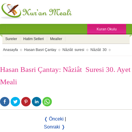
Kuran Okulu
Sureler
Hatim Setleri
Mealler
Anasayfa
Hasan Basri Çantay
Nâziât suresi
Nâziât 30
Hasan Basri Çantay: Nâziât Suresi 30. Ayet
Meali
❬ Önceki
|
Sonraki ❭