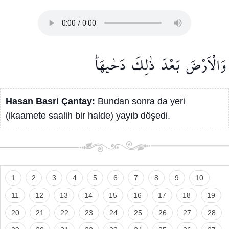
وَالْاَرْضَ
بَعْدَ
ذٰلِكَ
دَحٰيهَاۜ
Hasan Basri Çantay:
Bundan sonra da yeri
(ikaamete saalih bir halde) yayıb döşedi.
1
2
3
4
5
6
7
8
9
10
11
12
13
14
15
16
17
18
19
20
21
22
23
24
25
26
27
28