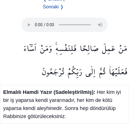
Sonraki ❭
مَنْ
عَمِلَ
صَالِحًا
فَلِنَفْسِه۪ۚ
وَمَنْ
اَسَٓاءَ
فَعَلَيْهَاۘ
ثُمَّ
اِلٰى
رَبِّكُمْ
تُرْجَعُونَ
Elmalılı Hamdi Yazır (Sadeleştirilmiş):
Her kim iyi
bir iş yaparsa kendi yararınadır, her kim de kötü
yaparsa kendi aleyhinedir. Sonra hep döndürülüp
Rabbinize götürüleceksiniz.