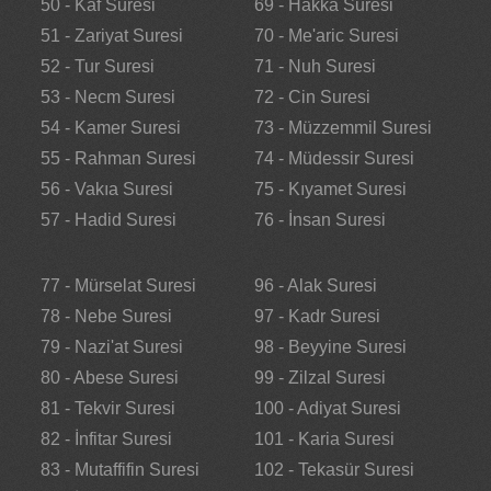
50 - Kaf Suresi
69 - Hakka Suresi
51 - Zariyat Suresi
70 - Me'aric Suresi
52 - Tur Suresi
71 - Nuh Suresi
53 - Necm Suresi
72 - Cin Suresi
54 - Kamer Suresi
73 - Müzzemmil Suresi
55 - Rahman Suresi
74 - Müdessir Suresi
56 - Vakıa Suresi
75 - Kıyamet Suresi
57 - Hadid Suresi
76 - İnsan Suresi
77 - Mürselat Suresi
96 - Alak Suresi
78 - Nebe Suresi
97 - Kadr Suresi
79 - Nazi'at Suresi
98 - Beyyine Suresi
80 - Abese Suresi
99 - Zilzal Suresi
81 - Tekvir Suresi
100 - Adiyat Suresi
82 - İnfitar Suresi
101 - Karia Suresi
83 - Mutaffifin Suresi
102 - Tekasür Suresi