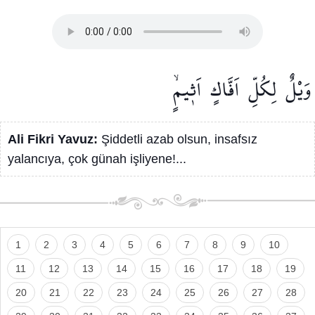
وَيْلٌ
لِكُلِّ
اَفَّاكٍ
اَث۪يمٍۙ
Ali Fikri Yavuz:
Şiddetli azab olsun, insafsız
yalancıya, çok günah işliyene!...
1
2
3
4
5
6
7
8
9
10
11
12
13
14
15
16
17
18
19
20
21
22
23
24
25
26
27
28